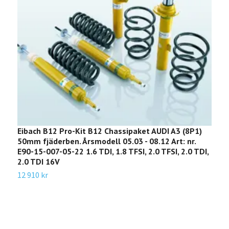
Eibach B12 Pro-Kit B12 Chassipaket AUDI A3 (8P1)
E
50mm fjäderben. Årsmodell 05.03 - 08.12 Art: nr.
(
E90-15-007-05-22 1.6 TDI, 1.8 TFSI, 2.0 TFSI, 2.0 TDI,
n
2.0 TDI 16V
3
12 910 kr