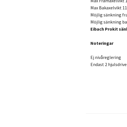
Max Framaxelvikt 
Max Bakaxelvikt 1
Möjlig sänkning f
Möjlig sänkning b
Eibach Prokit sän
Noteringar
Ej nivåreglering
Endast 2 hjulsdriv