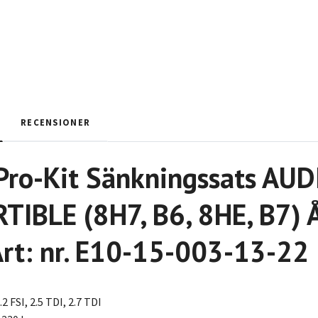
RECENSIONER
Pro-Kit Sänkningssats AUD
IBLE (8H7, B6, 8HE, B7) Å
rt: nr. E10-15-003-13-22
.2 FSI, 2.5 TDI, 2.7 TDI