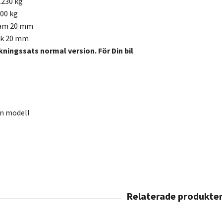
1230 kg
100 kg
ram 20 mm
ak 20 mm
kningssats normal version. För Din bil
en modell