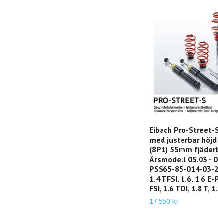
Eibach Pro-Street-S
med justerbar höjd
(8P1) 55mm fjäder
Årsmodell 05.03 - 08
PSS65-85-014-03-22
1.4 TFSI, 1.6, 1.6 E-
FSI, 1.6 TDI, 1.8 T, 1
17 550 kr