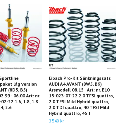
Sportline
Eibach Pro-Kit Sänkningssats
Eib
paket låg version
AUDI A4 AVANT (8W5, B9)
med
ANT (8D5, B5)
Årsmodell 08.15 - Art: nr. E10-
(F20
.99 - 06.00 Art: nr.
15-023-07-22 2.0 TFSI quattro,
Art
02-22 1.6, 1.8, 1.8
2.0 TFSI Mild Hybrid quattro,
114i
.4, 2.6
2.0 TDI quattro, 40 TFSI Mild
116
Hybrid quattro, 45 T
19 3
3 540 kr