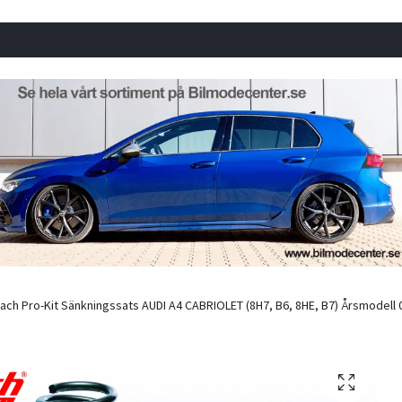
ach Pro-Kit Sänkningssats AUDI A4 CABRIOLET (8H7, B6, 8HE, B7) Årsmodell 04.02 