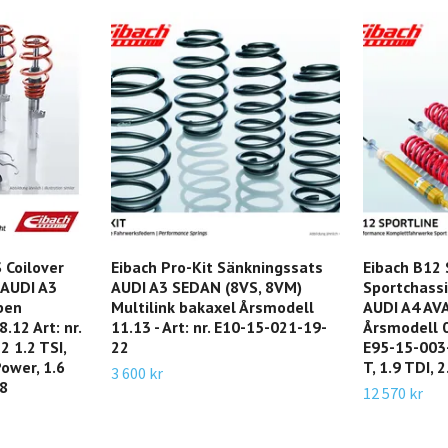
 Coilover
Eibach Pro-Kit Sänkningssats
Eibach B12 
 AUDI A3
AUDI A3 SEDAN (8VS, 8VM)
Sportchassi
ben
Multilink bakaxel Årsmodell
AUDI A4 AV
.12 Art: nr.
11.13 - Art: nr. E10-15-021-19-
Årsmodell 02
 1.2 TSI,
22
E95-15-003-
Power, 1.6
T, 1.9 TDI, 2
3 600 kr
.8
12 570 kr