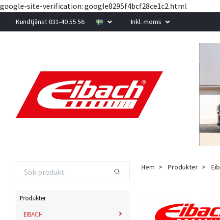
google-site-verification: google8295f4bcf28ce1c2.html
Kundtjänst 031-40 55 56
Inkl. moms
Hem
Produkter
Eib
Produkter
EIBACH