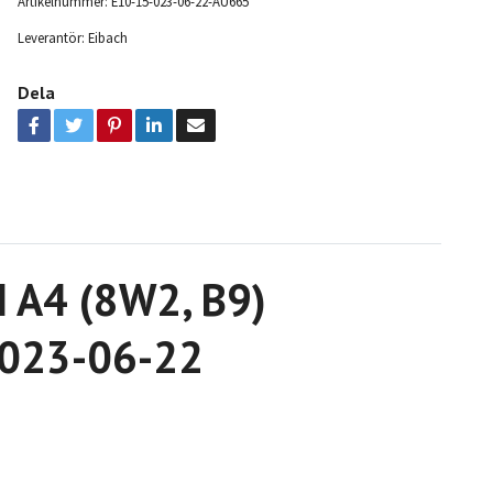
Artikelnummer:
E10-15-023-06-22-AU665
Leverantör:
Eibach
Dela
I A4 (8W2, B9)
5-023-06-22