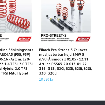
tline Sänkningssats
Eibach Pro-Street-S Coilover
Eib
 AUDI A5 (F53, F5P)
med justerbar höjd BMW 3
B12
.16 - Art: nr. E20-
(E90) Årsmodell 01.05 - 12.11
cha
2 1.4 TFSI, 2.0 TFSI,
Art: nr. PSS65-20-013-01-22
Årsm
d Hybrid, 2.0 TFSI
316i, 318i, 320i, 323i, 325i, 328i,
E90
 TFSI Mild Hybrid
330i, 320d
44 5
18 520 kr