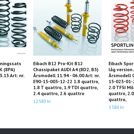
kningssats
Eibach B12 Pro-Kit B12
Eibach Spor
K (8PA)
Chassipaket AUDI A4 (8D2, B5)
låg version
.13 Art: nr.
Årsmodell 11.94 - 06.00 Art: nr.
Årsmodell 06
E90-15-003-12-22 1.8 quattro,
15-023-01-2
1.8 T quattro, 1.9 TDI quattro,
2.0 TFSI Mil
2.4 quattro, 2.6 quattro
quattro, 2.0
quattro,
12 580 kr
3 580 kr