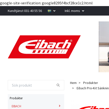
google-site-verification: google8295f4bcf28ce1c2.html
Kundtjänst 031-40 55 56
Inkl. moms
Hem
Produkter
Eibach Pro-Kit Sänkning
Produkter
EIBACH