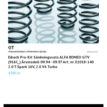
Eibach Pro-Kit Sänkningssats ALFA ROMEO GTV
E
(916C_) Årsmodell 09.94 - 09.97 Art: nr. E1018-140
S
2.0 T.Spark 16V, 2.0 V6 Turbo
-
4 080 kr
1