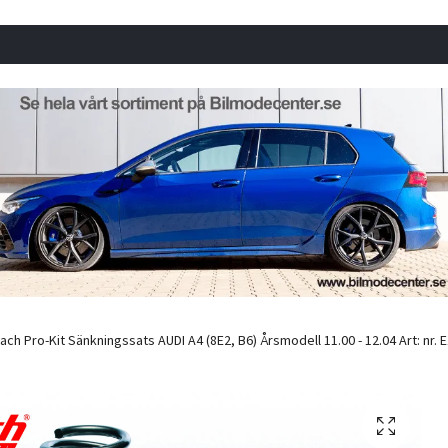
ach Pro-Kit Sänkningssats AUDI A4 (8E2, B6) Årsmodell 11.00 - 12.04 Art: nr. 