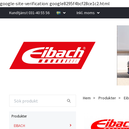
google-site-verification: google8295f4bcf28ce1c2.html
Kundtjänst 031-40 55 56
Inkl. moms
Hem
Produkter
Eib
Produkter
EIBACH