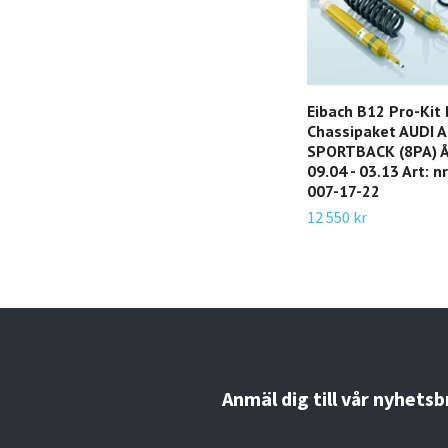
Eibach B12 Pro-Kit
Chassipaket AUDI 
SPORTBACK (8PA) 
09.04 - 03.13 Art: n
007-17-22
12 550 kr
Anmäl dig till vår nyhetsb