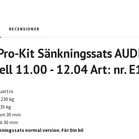
RECENSIONER
Pro-Kit Sänkningssats AUD
ll 11.00 - 12.04 Art: nr.
uattro
1230 kg
135 kg
ram 30 mm
ak 30 mm
kningssats normal version. För Din bil