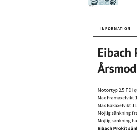
INFORMATION
Eibach 
Årsmode
Motortyp 2.5 TDI q
Max Framaxelvikt 
Max Bakaxelvikt 1
Möjlig sänkning f
Möjlig sänkning b
Eibach Prokit sän