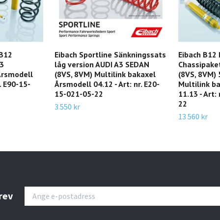
 B12
Eibach Sportline Sänkningssats
Eibach B12 
A3
låg version AUDI A3 SEDAN
Chassipake
Årsmodell
(8VS, 8VM) Multilink bakaxel
(8VS, 8VM)
r. E90-15-
Årsmodell 04.12 - Art: nr. E20-
Multilink b
15-021-05-22
11.13 - Art:
22
3 550 kr
13 560 kr
rev