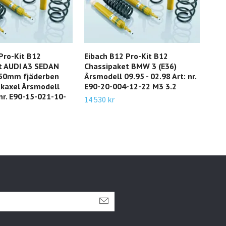
Pro-Kit B12
Eibach B12 Pro-Kit B12
Eib
t AUDI A3 SEDAN
Chassipaket BMW 3 (E36)
BMW
 50mm fjäderben
Årsmodell 09.95 - 02.98 Art: nr.
Årsm
akaxel Årsmodell
E90-20-004-12-22 M3 3.2
E10
 nr. E90-15-021-10-
14 530 kr
3 44