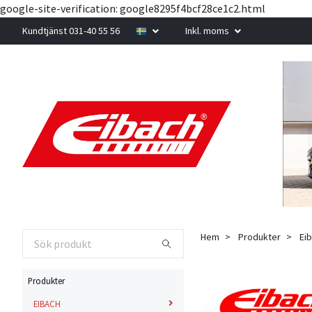
google-site-verification: google8295f4bcf28ce1c2.html
Kundtjänst 031-40 55 56
Inkl. moms
Hem
Produkter
Eib
Produkter
EIBACH