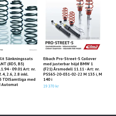
Kit Sänkningssats
Eibach Pro-Street-S Coilover
Eib
ANT (8D5, B5)
med justerbar höjd BMW 1
Spo
.94 - 09.01 Art: nr.
(F21) Årsmodell 11.11 - Art: nr.
BMW
4, 2.6, 2.8 inkl.
PSS65-20-031-02-22 M 135 i, M
Årsm
5 TDISamtliga med
140 i
E95-
d Automat
320 
19 370 kr
320 
14 4