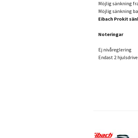
Möjlig sänkning f
Möjlig sänkning b
Eibach Prokit sän
Noteringar
Ej nivåreglering
Endast 2 hjulsdriv