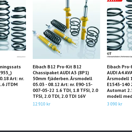
kningssats
Eibach B12 Pro-Kit B12
Eibach Pro-
955_)
Chassipaket AUDI A3 (8P1)
AUDI A4 AV
.18 Art: nr.
50mm fjäderben. Årsmodell
Årsmodell 11
1.6 JTDM
05.03 - 08.12 Art: nr. E90-15-
E1543-140 2.
007-05-22 1.6 TDI, 1.8 TFSI, 2.0
Automat 2.
TFSI, 2.0 TDI, 2.0 TDI 16V
modell me
12 910 kr
3 090 kr