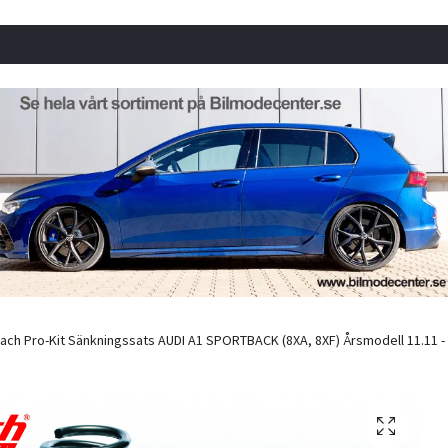
ach Pro-Kit Sänkningssats AUDI A1 SPORTBACK (8XA, 8XF) Årsmodell 11.11 - 10.1