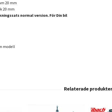
ram 20 mm
ak 20 mm
kningssats normal version. För Din bil
en modell