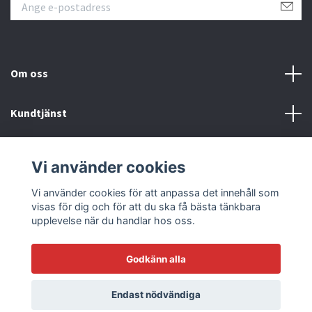
Om oss
Kundtjänst
Läs mer
Vi använder cookies
Sociala medier
Vi använder cookies för att anpassa det innehåll som
visas för dig och för att du ska få bästa tänkbara
upplevelse när du handlar hos oss.
Godkänn alla
© 2026 Racetrack by Bilmodecenter - EST 1979
Endast nödvändiga