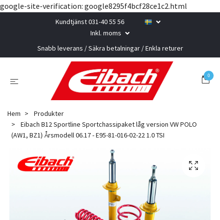
google-site-verification: google8295f4bcf28ce1c2.html
Kundtjänst 031-40 55 56
Inkl. moms
Snabb leverans / Säkra betalningar / Enkla returer
0
Hem
Produkter
Eibach B12 Sportline Sportchassipaket låg version VW POLO
(AW1, BZ1) Årsmodell 06.17 - E95-81-016-02-22 1.0 TSI