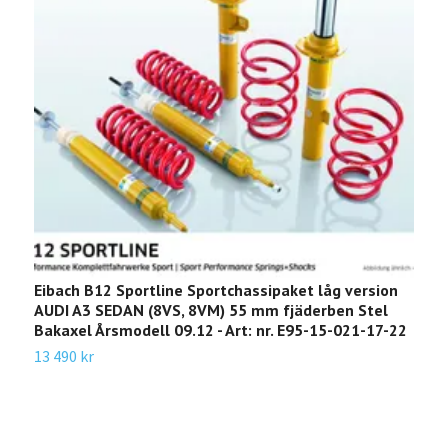
Eibach B12 Sportline Sportchassipaket låg version
E
AUDI A3 SEDAN (8VS, 8VM) 55 mm fjäderben Stel
(
Bakaxel Årsmodell 09.12 - Art: nr. E95-15-021-17-22
0
13 490 kr
1