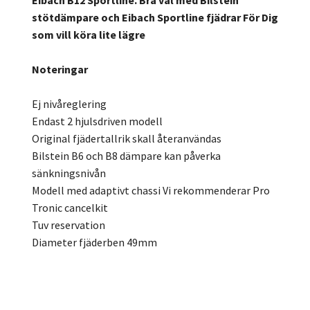
Eibach B12 Sportline. Bra val med Bilstein
stötdämpare och Eibach Sportline fjädrar För Dig
som vill köra lite lägre
Noteringar
Ej nivåreglering
Endast 2 hjulsdriven modell
Original fjädertallrik skall återanvändas
Bilstein B6 och B8 dämpare kan påverka
sänkningsnivån
Modell med adaptivt chassi Vi rekommenderar Pro
Tronic cancelkit
Tuv reservation
Diameter fjäderben 49mm