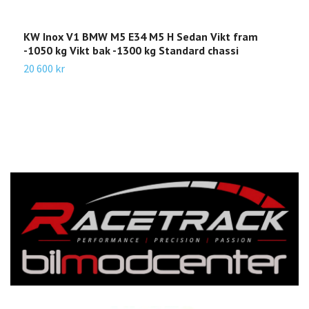
KW Inox V1 BMW M5 E34 M5 H Sedan Vikt fram
E
-1050 kg Vikt bak -1300 kg Standard chassi
R
E
20 600 kr
2
3