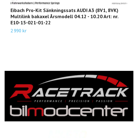
Eibach Pro-Kit Sänkningssats AUDI A3 (8V1, 8VK)
E
Multilink bakaxel Årsmodell 04.12 - 10.20 Art: nr.
8
E10-15-021-01-22
1
2 990 kr
1