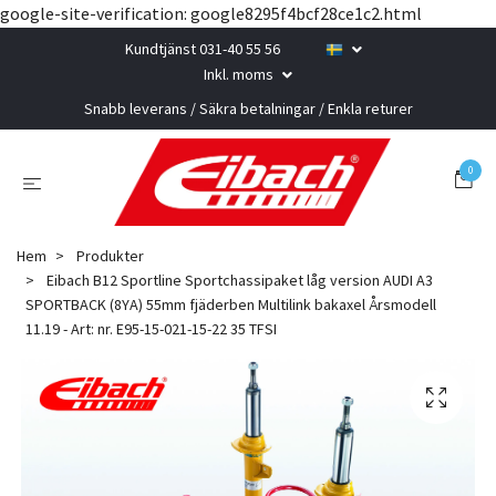
google-site-verification: google8295f4bcf28ce1c2.html
Kundtjänst 031-40 55 56
Inkl. moms
Snabb leverans / Säkra betalningar / Enkla returer
0
Hem
Produkter
Eibach B12 Sportline Sportchassipaket låg version AUDI A3
SPORTBACK (8YA) 55mm fjäderben Multilink bakaxel Årsmodell
11.19 - Art: nr. E95-15-021-15-22 35 TFSI