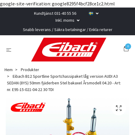
google-site-verification: google8295f4bcf28ce1c2.html
Kundtjänst 031-40 55 56
Inkl. moms
Snabb leverans / Säkra betalningar / Enkla returer
0
Hem
Produkter
Eibach B12 Sportline Sportchassipaket låg version AUDI A3
SEDAN (8YS) 50mm fjäderben Stel bakaxel Årsmodell 04.20 - Art:
nr. E95-15-021-04-22 30 TDI