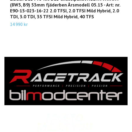
(8W5, B9) 53mm fjäderben Årsmodell 05.15 - Art: nr.
A
E90-15-023-16-22 2.0 TFSI, 2.0 TFSI Mild Hybrid, 2.0
Å
TDI, 3.0 TDI, 35 TFSI Mild Hybrid, 40 TFS
2
14 990 kr
1