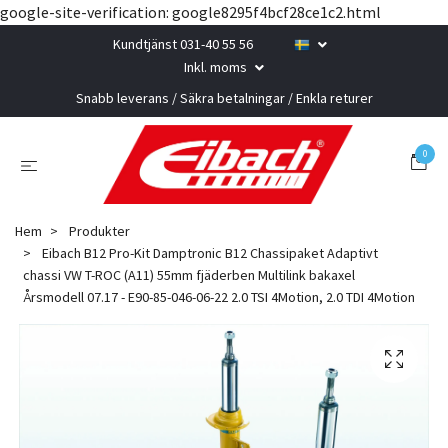
google-site-verification: google8295f4bcf28ce1c2.html
Kundtjänst 031-40 55 56
Inkl. moms
Snabb leverans / Säkra betalningar / Enkla returer
0
Hem
Produkter
Eibach B12 Pro-Kit Damptronic B12 Chassipaket Adaptivt
chassi VW T-ROC (A11) 55mm fjäderben Multilink bakaxel
Årsmodell 07.17 - E90-85-046-06-22 2.0 TSI 4Motion, 2.0 TDI 4Motion