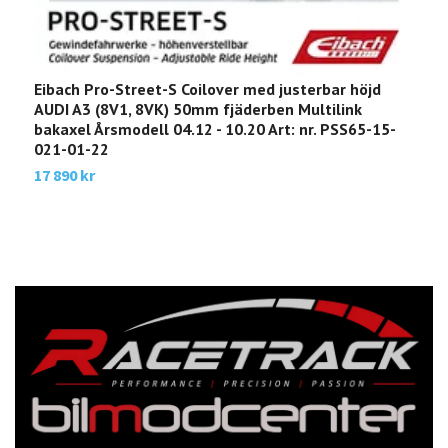
Eibach Pro-Street-S Coilover med justerbar höjd
E
AUDI A3 (8V1, 8VK) 50mm fjäderben Multilink
8
bakaxel Årsmodell 04.12 - 10.20 Art: nr. PSS65-15-
0
021-01-22
3
17 890 kr