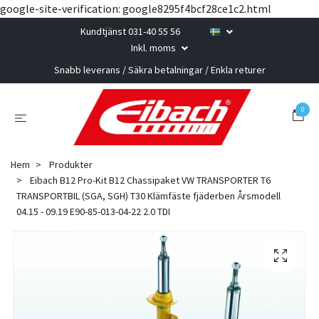
google-site-verification: google8295f4bcf28ce1c2.html
Kundtjänst 031-40 55 56
Inkl. moms
Snabb leverans / Säkra betalningar / Enkla returer
0
Hem
Produkter
Eibach B12 Pro-Kit B12 Chassipaket VW TRANSPORTER T6
TRANSPORTBIL (SGA, SGH) T30 Klämfäste fjäderben Årsmodell
04.15 - 09.19 E90-85-013-04-22 2.0 TDI