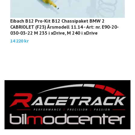
Eibach B12 Pro-Kit B12 Chassipaket BMW 2
E
CABRIOLET (F23) Årsmodell 11.14 - Art: nr. E90-20-
Å
030-03-22 M 235 i xDrive, M 240 i xDrive
3
14 220 kr
3