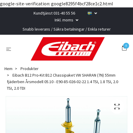
google-site-verification: google8295f4bcf28ce1c2.html
Kundtjänst 031-40 55 56
Inkl. moms
Snabb leverans / Säkra betalningar / Enkla returer
0
Hem
Produkter
Eibach B12 Pro-Kit B12 Chassipaket VW SHARAN (7N) 55mm
fjäderben Årsmodell 05.10 - E90-85-026-02-22 1.4 TSI, 1.8 TSI, 2.0
TSI, 2.0 TDI