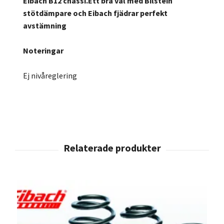
Eibach B12 chassi.Ett bra val med Bilstein
stötdämpare och Eibach fjädrar perfekt
avstämning
Noteringar
Ej nivåreglering