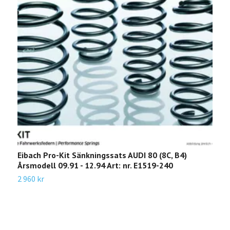
Eibach Pro-Kit Sänkningssats AUDI 80 (8C, B4)
E
Årsmodell 09.91 - 12.94 Art: nr. E1519-240
A
1
2 960 kr
1