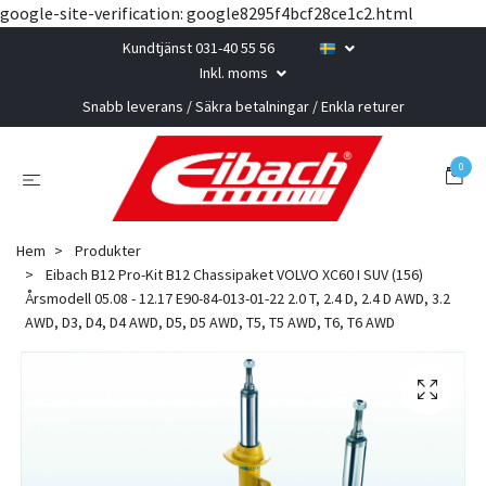
google-site-verification: google8295f4bcf28ce1c2.html
Kundtjänst 031-40 55 56
Inkl. moms
Snabb leverans / Säkra betalningar / Enkla returer
0
Hem
Produkter
Eibach B12 Pro-Kit B12 Chassipaket VOLVO XC60 I SUV (156)
Årsmodell 05.08 - 12.17 E90-84-013-01-22 2.0 T, 2.4 D, 2.4 D AWD, 3.2
AWD, D3, D4, D4 AWD, D5, D5 AWD, T5, T5 AWD, T6, T6 AWD