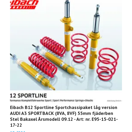
Eibach B12 Sportline Sportchassipaket låg version
E
AUDI A3 SPORTBACK (8VA, 8VF) 55mm fjäderben
B
Stel Bakaxel Årsmodell 09.12 - Art: nr. E95-15-021-
2
17-22
1