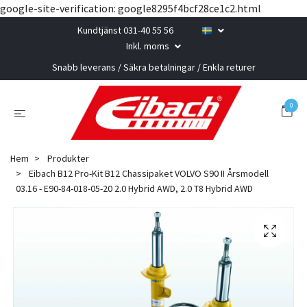
google-site-verification: google8295f4bcf28ce1c2.html
Kundtjänst 031-40 55 56
Inkl. moms
Snabb leverans / Säkra betalningar / Enkla returer
0
Hem
Produkter
Eibach B12 Pro-Kit B12 Chassipaket VOLVO S90 II Årsmodell
03.16 - E90-84-018-05-20 2.0 Hybrid AWD, 2.0 T8 Hybrid AWD