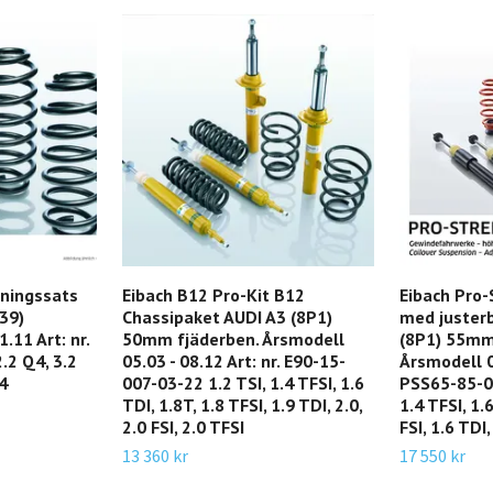
kningssats
Eibach B12 Pro-Kit B12
Eibach Pro-
39)
Chassipaket AUDI A3 (8P1)
med justerb
.11 Art: nr.
50mm fjäderben. Årsmodell
(8P1) 55mm
.2 Q4, 3.2
05.03 - 08.12 Art: nr. E90-15-
Årsmodell 05
4
007-03-22 1.2 TSI, 1.4 TFSI, 1.6
PSS65-85-01
TDI, 1.8T, 1.8 TFSI, 1.9 TDI, 2.0,
1.4 TFSI, 1.
2.0 FSI, 2.0 TFSI
FSI, 1.6 TDI,
13 360 kr
17 550 kr