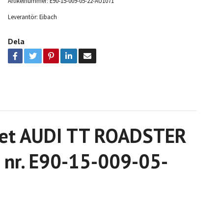
Artikelnummer:
E90-15-009-05-22-AU1071
Leverantör:
Eibach
Dela
aket AUDI TT ROADSTER
: nr. E90-15-009-05-