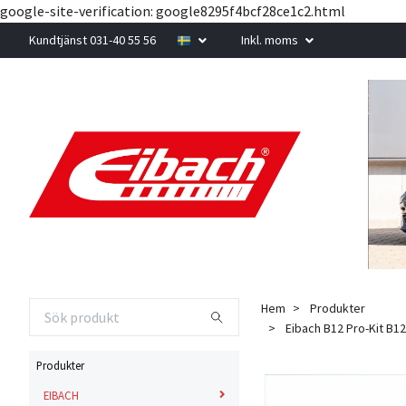
google-site-verification: google8295f4bcf28ce1c2.html
Kundtjänst 031-40 55 56
Inkl. moms
Hem
Produkter
Eibach B12 Pro-Kit B12 
Produkter
EIBACH