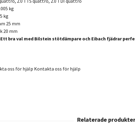
uattro, 2.0 TTS quattro, 2.0 TDI quattro
1005 kg
5 kg
ram 25 mm
ak 20 mm
.Ett bra val med Bilstein stötdämpare och Eibach fjädrar per
ta oss för hjälp Kontakta oss för hjälp