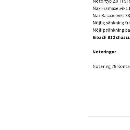
Motortyp 2.0 TFSI q
Max Framaxelvikt 
Max Bakaxelvikt 88
Möjlig sänkning f
Möjlig sänkning b
Eibach B12 chassi
Noteringar
Notering 78 Kontak