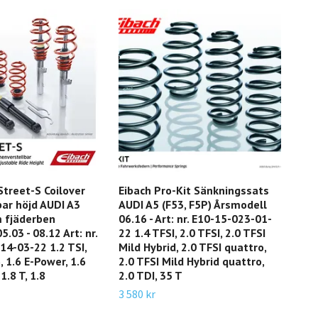
Street-S Coilover
Eibach Pro-Kit Sänkningssats
Eiba
ar höjd AUDI A3
AUDI A5 (F53, F5P) Årsmodell
Krä
 fjäderben
06.16 - Art: nr. E10-15-023-01-
TOU
.03 - 08.12 Art: nr.
22 1.4 TFSI, 2.0 TFSI, 2.0 TFSI
- 10
4-03-22 1.2 TSI,
Mild Hybrid, 2.0 TFSI quattro,
318i
6, 1.6 E-Power, 1.6
2.0 TFSI Mild Hybrid quattro,
6 34
 1.8 T, 1.8
2.0 TDI, 35 T
3 580 kr