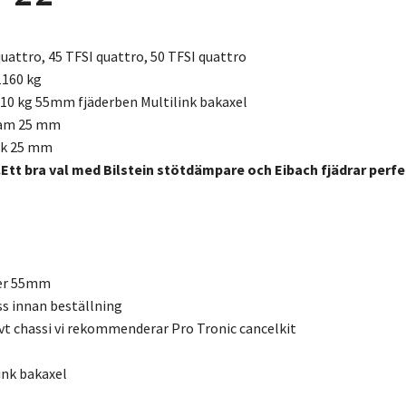
uattro, 45 TFSI quattro, 50 TFSI quattro
1160 kg
310 kg 55mm fjäderben Multilink bakaxel
ram 25 mm
ak 25 mm
.Ett bra val med Bilstein stötdämpare och Eibach fjädrar per
er 55mm
s innan beställning
t chassi vi rekommenderar Pro Tronic cancelkit
ink bakaxel