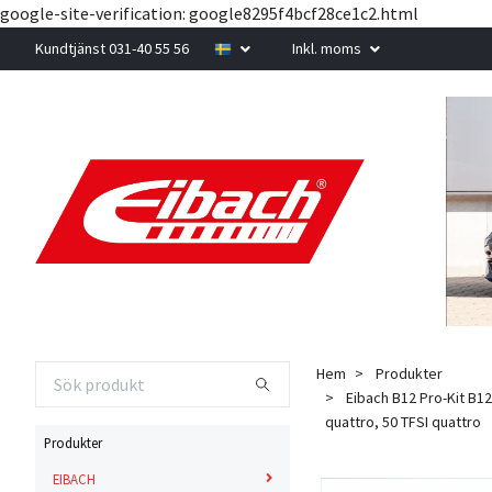
google-site-verification: google8295f4bcf28ce1c2.html
Kundtjänst 031-40 55 56
Inkl. moms
Hem
Produkter
Eibach B12 Pro-Kit B12
quattro, 50 TFSI quattro
Produkter
EIBACH