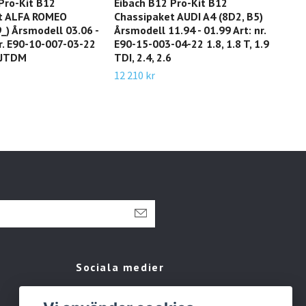
Pro-Kit B12
Eibach B12 Pro-Kit B12
Eib
t ALFA ROMEO
Chassipaket AUDI A4 (8D2, B5)
Cha
_) Årsmodell 03.06 -
Årsmodell 11.94 - 01.99 Art: nr.
53m
nr. E90-10-007-03-22
E90-15-003-04-22 1.8, 1.8 T, 1.9
06.1
4 JTDM
TDI, 2.4, 2.6
22 1
Mild
12 210 kr
2.0 
14 9
Sociala medier
Facebook