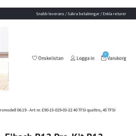
Snabb leverans / Säkra betalningar / Enkla returer
0
Önskelistan
Logga in
Varukorg
odell 06.19 - Art: nr. E90-15-029-03-22 40 TFSI quattro, 45 TFSI