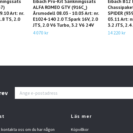
kningssats
Eibach Pro-Kit Sänkningssats
Eibach B12 
7)
ALFA ROMEO GTV (916C_)
Chassipake
.10 Art: nr.
Årsmodell 08.03 - 10.05 Art: nr.
SPIDER (939
.8 TS, 2.0
E1024-140 2.0 T.Spark 16V, 2.0
03.11 Art: 
JTS, 2.0 V6 Turbo, 3.2 V6 24V
3.2 JTS, 2.
4 070 kr
14 220 kr
rev
st
Läs mer
t kontakta oss om du har någon
Köpvillkor