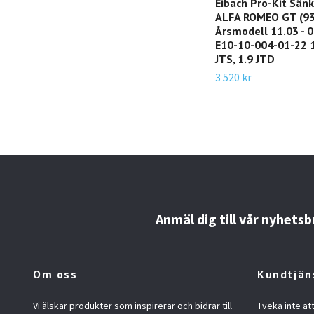
Eibach Pro-Kit Sän
ALFA ROMEO GT (93
Årsmodell 11.03 - 09
E10-10-004-01-22 1
JTS, 1.9 JTD
3 520 kr
Anmäl dig till vår nyhetsb
Om oss
Kundtjän
Vi älskar produkter som inspirerar och bidrar till
Tveka inte at