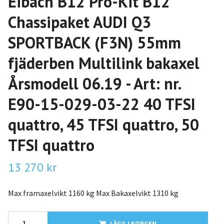
Eibach B12 Pro-Kit B12
Chassipaket AUDI Q3
SPORTBACK (F3N) 55mm
fjäderben Multilink bakaxel
Årsmodell 06.19 - Art: nr.
E90-15-029-03-22 40 TFSI
quattro, 45 TFSI quattro, 50
TFSI quattro
13 270 kr
Max framaxelvikt 1160 kg Max Bakaxelvikt 1310 kg
LÄGG I KORGEN