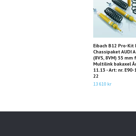
Eibach B12 Pro-Kit
Chassipaket AUDI 
(8VS, 8VM) 55 mm 
Multilink bakaxel 
11.13 - Art: nr. E90
22
13 610 kr