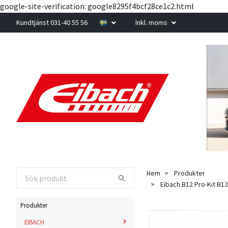
google-site-verification: google8295f4bcf28ce1c2.html
Kundtjänst 031-40 55 56
Inkl. moms
Hem
Produkter
Eibach B12 Pro-Kit B12 
Produkter
EIBACH