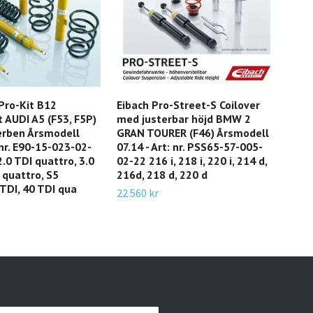
Pro-Kit B12
Eibach Pro-Street-S Coilover
Eib
 AUDI A5 (F53, F5P)
med justerbar höjd BMW 2
BMW
rben Årsmodell
GRAN TOURER (F46) Årsmodell
08.9
 nr. E90-15-023-02-
07.14 - Art: nr. PSS65-57-005-
318i
2.0 TDI quattro, 3.0
02-22 216 i, 218 i, 220 i, 214 d,
2 52
 quattro, S5
216d, 218 d, 220 d
 TDI, 40 TDI qua
22 560 kr