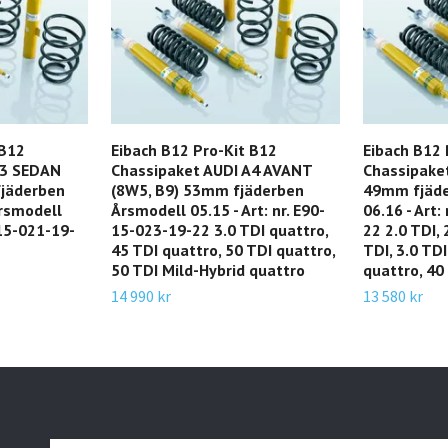
 B12
Eibach B12 Pro-Kit B12
Eibach B12 
A3 SEDAN
Chassipaket AUDI A4 AVANT
Chassipaket
fjäderben
(8W5, B9) 53mm fjäderben
49mm fjäde
Årsmodell
Årsmodell 05.15 - Art: nr. E90-
06.16 - Art:
-15-021-19-
15-023-19-22 3.0 TDI quattro,
22 2.0 TDI, 
45 TDI quattro, 50 TDI quattro,
TDI, 3.0 TDI
50 TDI Mild-Hybrid quattro
quattro, 40
14 990 kr
13 580 kr