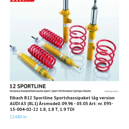
Eibach B12 Sportline Sportchassipaket låg version
E
AUDI A3 (8L1) Årsmodell 09.96 - 05.03 Art: nr. E95-
(
15-004-02-22 1.8, 1.8 T, 1.9 TDI
A
13 680 kr
3