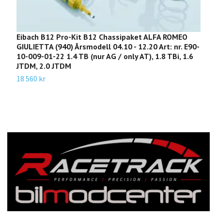
Eibach B12 Pro-Kit B12 Chassipaket ALFA ROMEO
E
GIULIETTA (940) Årsmodell 04.10 - 12.20 Art: nr. E90-
A
10-009-01-22 1.4 TB (nur AG / only AT), 1.8 TBi, 1.6
0
JTDM, 2.0 JTDM
1
18 560 kr
1