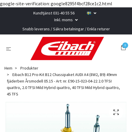
google-site-verification: google8295f4bcf28ce1c2.html
Kundtjänst 031-40 55 56
Inkl. moms
Snabb leverans / Säkra betalningar / Enkla returer
0
Hem
Produkter
Eibach B12 Pro-Kit B12 Chassipaket AUDI A4 (8W2, B9) 49mm
fjäderben Årsmodell 05.15 - Art: nr. E90-15-023-04-22 2.0 TFSI
quattro, 2.0 TFSI Mild Hybrid quattro, 40 TFSI Mild Hybrid quattro,
45 TFS