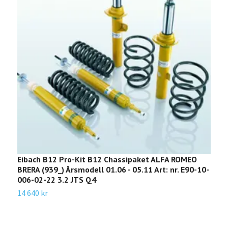
Eibach B12 Pro-Kit B12 Chassipaket ALFA ROMEO
E
BRERA (939_) Årsmodell 01.06 - 05.11 Art: nr. E90-10-
Å
006-02-22 3.2 JTS Q4
1
14 640 kr
1