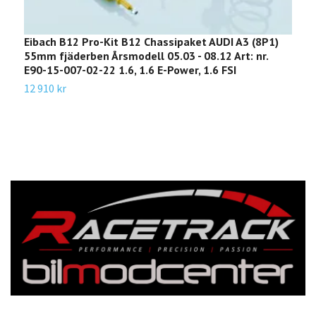
Eibach B12 Pro-Kit B12 Chassipaket AUDI A3 (8P1)
E
55mm fjäderben Årsmodell 05.03 - 08.12 Art: nr.
B
E90-15-007-02-22 1.6, 1.6 E-Power, 1.6 FSI
2
12 910 kr
1