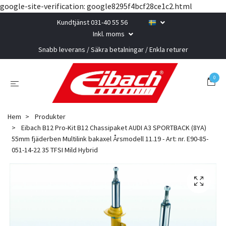
google-site-verification: google8295f4bcf28ce1c2.html
Kundtjänst 031-40 55 56
Inkl. moms
Snabb leverans / Säkra betalningar / Enkla returer
0
Hem
Produkter
Eibach B12 Pro-Kit B12 Chassipaket AUDI A3 SPORTBACK (8YA)
55mm fjäderben Multilink bakaxel Årsmodell 11.19 - Art: nr. E90-85-
051-14-22 35 TFSI Mild Hybrid