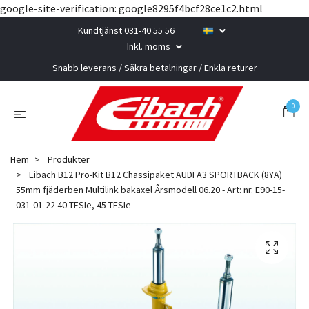
google-site-verification: google8295f4bcf28ce1c2.html
Kundtjänst 031-40 55 56
Inkl. moms
Snabb leverans / Säkra betalningar / Enkla returer
0
Hem
Produkter
Eibach B12 Pro-Kit B12 Chassipaket AUDI A3 SPORTBACK (8YA)
55mm fjäderben Multilink bakaxel Årsmodell 06.20 - Art: nr. E90-15-
031-01-22 40 TFSIe, 45 TFSIe