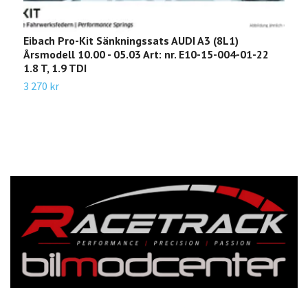
Eibach Pro-Kit Sänkningssats AUDI A3 (8L1)
E
Årsmodell 10.00 - 05.03 Art: nr. E10-15-004-01-22
B
1.8 T, 1.9 TDI
a
o
3 270 kr
3