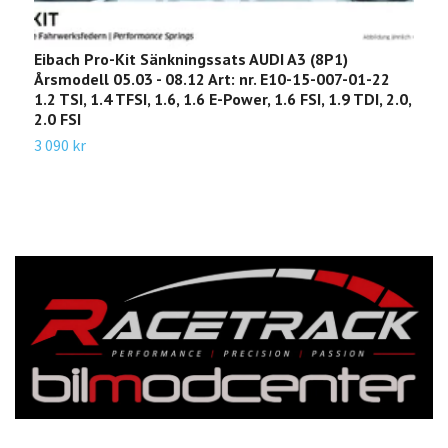
Eibach Pro-Kit Sänkningssats AUDI A3 (8P1)
E
Årsmodell 05.03 - 08.12 Art: nr. E10-15-007-01-22
A
1.2 TSI, 1.4 TFSI, 1.6, 1.6 E-Power, 1.6 FSI, 1.9 TDI, 2.0,
M
2.0 FSI
0
3 090 kr
1