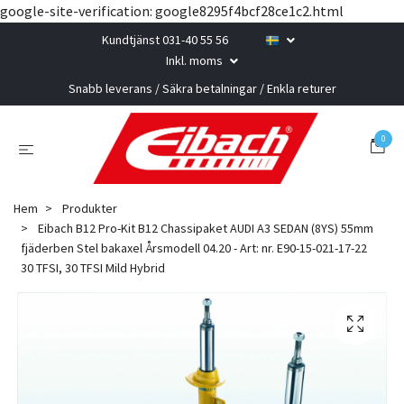
google-site-verification: google8295f4bcf28ce1c2.html
Kundtjänst 031-40 55 56
Inkl. moms
Snabb leverans / Säkra betalningar / Enkla returer
0
Hem
Produkter
Eibach B12 Pro-Kit B12 Chassipaket AUDI A3 SEDAN (8YS) 55mm
fjäderben Stel bakaxel Årsmodell 04.20 - Art: nr. E90-15-021-17-22
30 TFSI, 30 TFSI Mild Hybrid