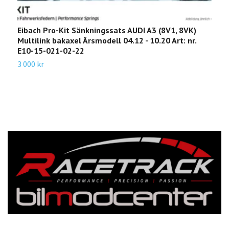
Eibach Pro-Kit Sänkningssats AUDI A3 (8V1, 8VK)
E
Multilink bakaxel Årsmodell 04.12 - 10.20 Art: nr.
8
E10-15-021-02-22
-
3 000 kr
1