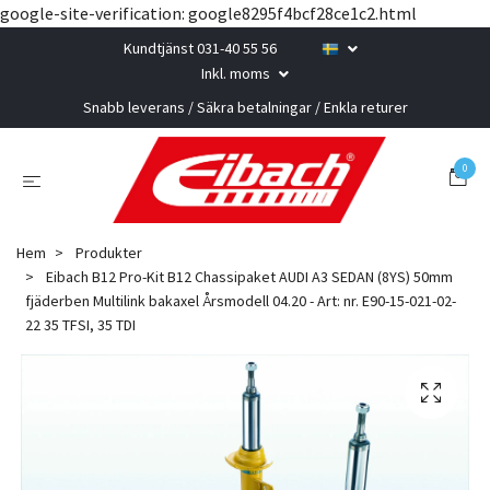
google-site-verification: google8295f4bcf28ce1c2.html
Kundtjänst 031-40 55 56
Inkl. moms
Snabb leverans / Säkra betalningar / Enkla returer
0
Hem
Produkter
Eibach B12 Pro-Kit B12 Chassipaket AUDI A3 SEDAN (8YS) 50mm
fjäderben Multilink bakaxel Årsmodell 04.20 - Art: nr. E90-15-021-02-
22 35 TFSI, 35 TDI