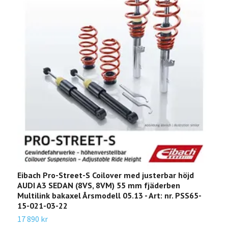
Eibach Pro-Street-S Coilover med justerbar höjd
E
AUDI A3 SEDAN (8VS, 8VM) 55 mm fjäderben
Å
Multilink bakaxel Årsmodell 05.13 - Art: nr. PSS65-
q
15-021-03-22
T
17 890 kr
3