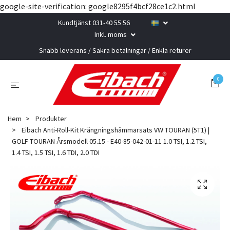
google-site-verification: google8295f4bcf28ce1c2.html
Kundtjänst 031-40 55 56
Inkl. moms
Snabb leverans / Säkra betalningar / Enkla returer
0
Hem
Produkter
Eibach Anti-Roll-Kit Krängningshämmarsats VW TOURAN (5T1) |
GOLF TOURAN Årsmodell 05.15 - E40-85-042-01-11 1.0 TSI, 1.2 TSI,
1.4 TSI, 1.5 TSI, 1.6 TDI, 2.0 TDI