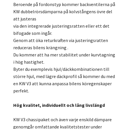
Beroende på fordonstyp kommer backventilerna på
KW dubbelrörsdämparna på kolvstångens övre del
att justeras
via den integrerade justeringsratten eller ett det
bifogade som ingår.
Genom att öka returkraften via justeringsratten
reduceras bilens krängning .
Du kommer att ha mer stabilitet under kurvtagning
i hög hastighet.
Byter du exemplevis hjul/däckkombinationen till
större hjul, med lägre däckprofil så kommer du med
en KW V3 att kunna anpassa bilens köregenskaper
perfekt.
Hög kvalitet, individuellt och lång livslängd
KW V3 chassipaket och även varje enskild dämpare
genomgår omfattande kvalitetstester under