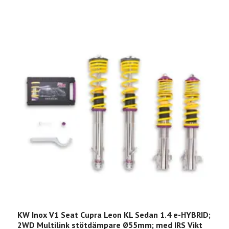
KW Inox V1 Seat Cupra Leon KL Sedan 1.4 e-HYBRID;
K
2WD Multilink stötdämpare Ø55mm; med IRS Vikt
4