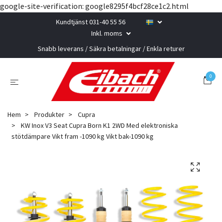
google-site-verification: google8295f4bcf28ce1c2.html
Kundtjänst 031-40 55 56
Inkl. moms
Snabb leverans / Säkra betalningar / Enkla returer
0
Hem
Produkter
Cupra
KW Inox V3 Seat Cupra Born K1 2WD Med elektroniska
stötdämpare Vikt fram -1090 kg Vikt bak-1090 kg