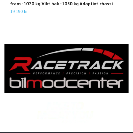
fram -1070 kg Vikt bak -1050 kg Adaptivt chassi
b
19 190 kr
3