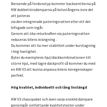
Beroende på fordonstyp kommer backventilerna på
KW dubbelrörsdämparna på kolvstångens övre del
att justeras
via den integrerade justeringsratten eller ett det
bifogade som ingår.
Genom att öka returkraften via justeringsratten
reduceras bilens krängning .
Du kommer att ha mer stabilitet under kurvtagning
i hög hastighet.
Byter du exemplevis hjul/däckkombinationen till
större hjul, med lägre däckprofil så kommer du med
en KW V3 att kunna anpassa bilens köregenskaper
perfekt.
Hög kvalitet, individuellt och lång livslängd
KW V3 chassipaket och även varje enskild dämpare
genomgår omfattande kvalitetstester under