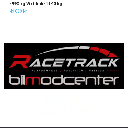
-990 kg Vikt bak -1140 kg
-
49 010 kr
4