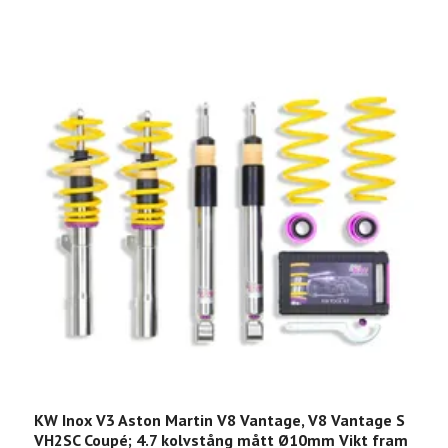
KW Inox V3 Aston Martin V8 Vantage, V8 Vantage S
K
VH2SC Coupé; 4.7 kolvstång mått Ø10mm Vikt fram
V