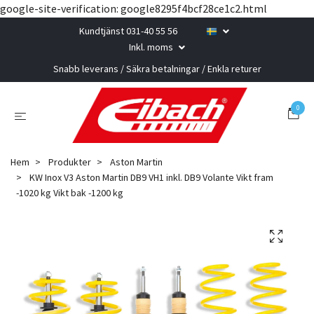
google-site-verification: google8295f4bcf28ce1c2.html
Kundtjänst 031-40 55 56
Inkl. moms
Snabb leverans / Säkra betalningar / Enkla returer
0
Hem
Produkter
Aston Martin
KW Inox V3 Aston Martin DB9 VH1 inkl. DB9 Volante Vikt fram
-1020 kg Vikt bak -1200 kg