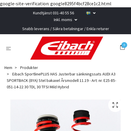
google-site-verification: google8295f4bcf28ce1c2.html
Kundtjänst 031-40 55 56
Inkl. moms
Snabb leverans / Säkra betalningar / Enkla returer
0
Hem
Produkter
Eibach SportlinePLUS HAS Justerbar sänkningssats AUDI A3
SPORTBACK (8YA) Stel bakaxel Årsmodell 11.19 - Art: nr. E25-85-
051-14-22 30 TDI, 30 TFSI Mild Hybrid