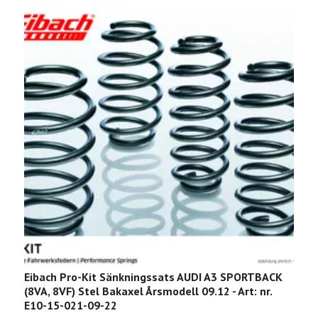
Eibach Pro-Kit Sänkningssats AUDI A3 SPORTBACK
E
(8VA, 8VF) Stel Bakaxel Årsmodell 09.12 - Art: nr.
8
E10-15-021-09-22
E