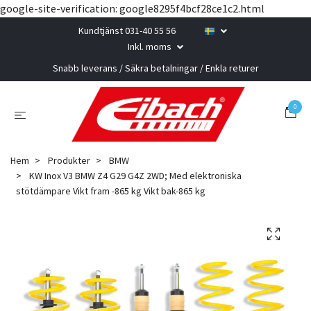
google-site-verification: google8295f4bcf28ce1c2.html
Kundtjänst 031-40 55 56
Inkl. moms
Snabb leverans / Säkra betalningar / Enkla returer
0
Hem
Produkter
BMW
KW Inox V3 BMW Z4 G29 G4Z 2WD; Med elektroniska
stötdämpare Vikt fram -865 kg Vikt bak-865 kg