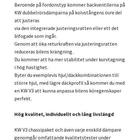
Beroende på fordonstyp kommer backventilerna på
KW dubbelrörsdämparna på kolvstångens övre del
att justeras
via den integrerade justeringsratten eller ett det
bifogade som ingår.
Genom att öka returkraften via justeringsratten
reduceras bilens krängning .
Du kommer att ha mer stabilitet under kurvtagning
i hög hastighet.
Byter du exemplevis hjul/däckkombinationen till
större hjul, med lägre däckprofil så kommer du med
en KW V3 att kunna anpassa bilens köregenskaper
perfekt.
Hög kvalitet, individuellt och lång livslängd
KW V3 chassipaket och även varje enskild dämpare
genomgår omfattande kvalitetstester under