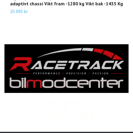
adaptivt chassi Vikt fram -1280 kg Vikt bak -1435 Kg
2
25 095 kr