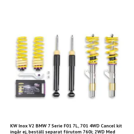
KW Inox V2 BMW 7 Serie F01 7L, 701 4WD Cancel kit
K
ingår ej, beställ separat förutom 760i; 2WD Med
f