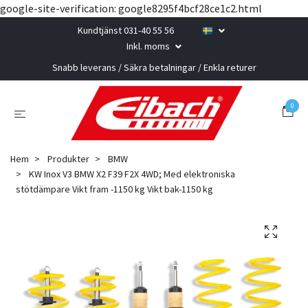
google-site-verification: google8295f4bcf28ce1c2.html
Kundtjänst 031-40 55 56
Inkl. moms
Snabb leverans / Säkra betalningar / Enkla returer
0
Hem
Produkter
BMW
KW Inox V3 BMW X2 F39 F2X 4WD; Med elektroniska
stötdämpare Vikt fram -1150 kg Vikt bak-1150 kg