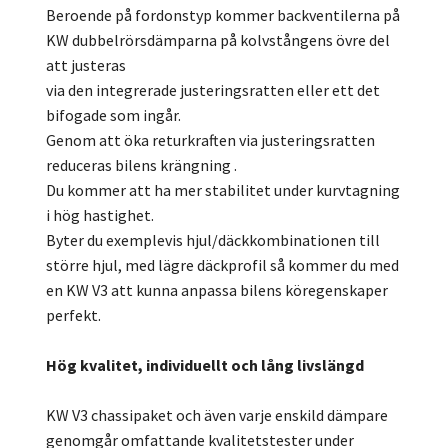
Beroende på fordonstyp kommer backventilerna på
KW dubbelrörsdämparna på kolvstångens övre del
att justeras
via den integrerade justeringsratten eller ett det
bifogade som ingår.
Genom att öka returkraften via justeringsratten
reduceras bilens krängning .
Du kommer att ha mer stabilitet under kurvtagning
i hög hastighet.
Byter du exemplevis hjul/däckkombinationen till
större hjul, med lägre däckprofil så kommer du med
en KW V3 att kunna anpassa bilens köregenskaper
perfekt.
Hög kvalitet, individuellt och lång livslängd
KW V3 chassipaket och även varje enskild dämpare
genomgår omfattande kvalitetstester under