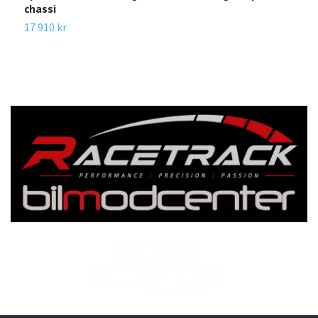
chassi
1
17 910 kr