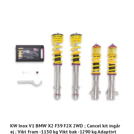
KW Inox V1 BMW X2 F39 F2X 2WD ; Cancel kit ingår
K
ej ; Vikt fram -1150 kg Vikt bak -1290 kg Adaptivt
V