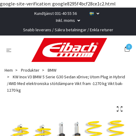
google-site-verification: google8295f4bcf28ce1c2.html
Kundtjänst 031-40 55 56
Inkl. moms
Snabb leverans / Säkra betalningar / Enkla returer
0
Hem
Produkter
BMW
KW Inox V3 BMW 5 Serie G30 Sedan xDrive; Utom Plug in Hybrid
/4WD Med elektroniska stötdämpare Vikt fram -1270 kg Vikt bak-
1270 kg