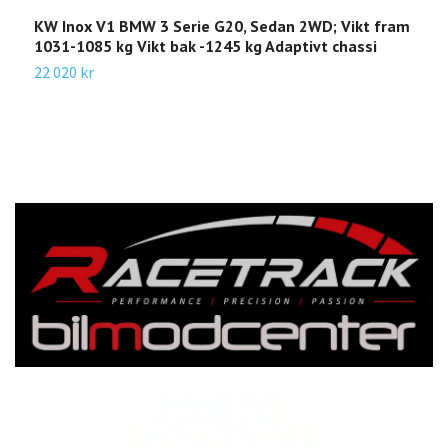
KW Inox V1 BMW 3 Serie G20, Sedan 2WD; Vikt fram
K
1031-1085 kg Vikt bak -1245 kg Adaptivt chassi
a
-
22 020 kr
2