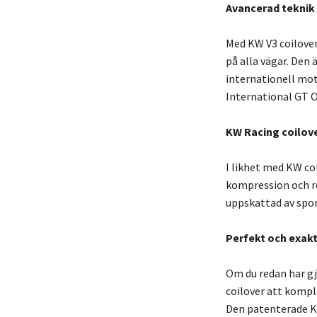
Avancerad teknik 
Med KW V3 coilove
på alla vägar. Den 
internationell mot
International GT O
KW Racing coilov
I likhet med KW c
kompression och r
uppskattad av sport
Perfekt och exakt
Om du redan har gj
coilover att kompl
Den patenterade K