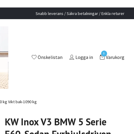
Snabb leverans / Säkra betalningar / Enkla returer
0
Önskelistan
Logga in
Varukorg
0 kg Vikt bak-1090 kg
KW Inox V3 BMW 5 Serie