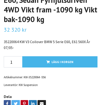
E60, Sedan Fyrhjulsdriven
4WD Vikt fram -1090 kg Vikt
bak-1090 kg
32 320 kr
35220064 KW V3 Coilover BMW 5 Serie E60, E61 560X År
07/05-
LÄGG I KORGEN
Artikelnummer:
KW-35220064 -556
Leverantör:
KW Suspension
Dela