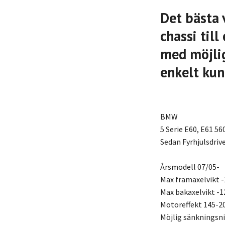
Det bästa 
chassi til
med möjlig
enkelt kun
BMW
5 Serie E60, E61 56
Sedan Fyrhjulsdri
Årsmodell 07/05-
Max framaxelvikt -
Max bakaxelvikt -1
Motoreffekt 145-2
Möjlig sänkningsn