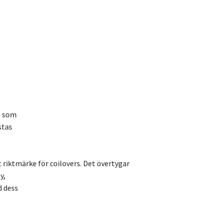
, som
stas
t riktmärke för coilovers. Det övertygar
y,
d dess