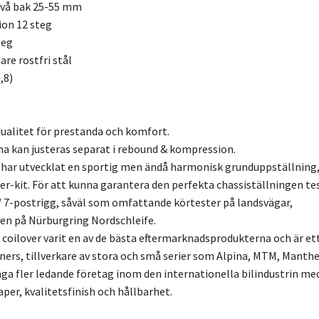
ivå bak 25-55 mm
ion 12 steg
teg
re rostfri stål
,8)
ualitet för prestanda och komfort.
a kan justeras separat i rebound & kompression.
 har utvecklat en sportig men ändå harmonisk grunduppställning
er-kit. För att kunna garantera den perfekta chassiställningen te
7-postrigg, såväl som omfattande körtester på landsvägar,
en på Nürburgring Nordschleife.
3 coilover varit en av de bästa eftermarknadsprodukterna och är et
uners, tillverkare av stora och små serier som Alpina, MTM, Manthe
a fler ledande företag inom den internationella bilindustrin me
r, kvalitetsfinish och hållbarhet.