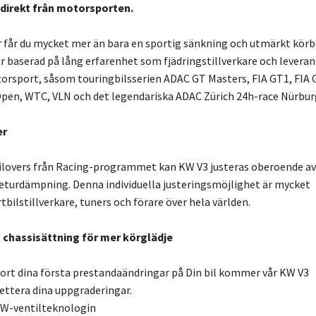
direkt från motorsporten.
r får du mycket mer än bara en sportig sänkning och utmärkt kör
är baserad på lång erfarenhet som fjädringstillverkare och leveran
orsport, såsom touringbilsserien ADAC GT Masters, FIA GT1, FIA 
pen, WTC, VLN och det legendariska ADAC Zürich 24h-race Nürburg
er
oilovers från Racing-programmet kan KW V3 justeras oberoende av
eturdämpning. Denna individuella justeringsmöjlighet är mycket
bilstillverkare, tuners och förare över hela världen.
 chassisättning för mer körglädje
ort dina första prestandaändringar på Din bil kommer vår KW V3
ettera dina uppgraderingar.
W-ventilteknologin