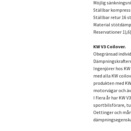
Möjlig sänkningsn
Ställbar kompress
Ställbar retur 16 s
Material stötdämpa
Reservationer 1),6)
KW V3 Coilover.
Obegränsad individ
Dämpningskraftern
Ingenjörer hos KW
med alla KW coilov
produkten med KW 
motorvägar och äv
I flera år har KW V
sportbilsförare, t
Oettinger och mång
dämpningsegenskape