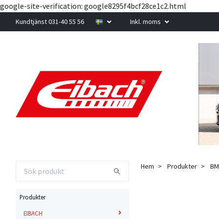
google-site-verification: google8295f4bcf28ce1c2.html
Kundtjänst 031-40 55 56
Inkl. moms
Hem
Produkter
B
Produkter
EIBACH