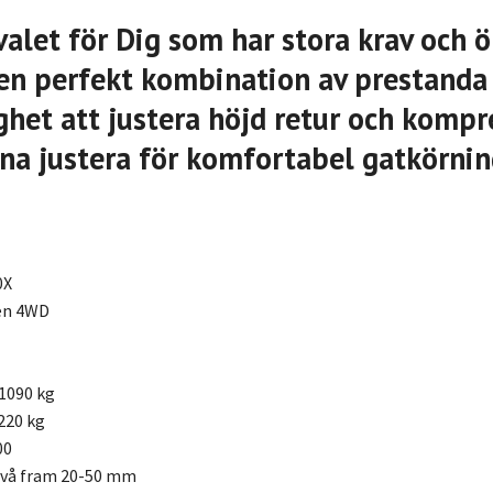
valet för Dig som har stora krav och ö
l en perfekt kombination av prestanda
het att justera höjd retur och kompr
na justera för komfortabel gatkörni
0X
ven 4WD
1090 kg
220 kg
00
ivå fram 20-50 mm