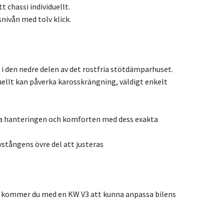
 chassi individuellt.
ivån med tolv klick.
i den nedre delen av det rostfria stötdämparhuset.
ellt kan påverka karosskrängning, väldigt enkelt
rka hanteringen och komforten med dess exakta
tångens övre del att justeras
 så kommer du med en KW V3 att kunna anpassa bilens