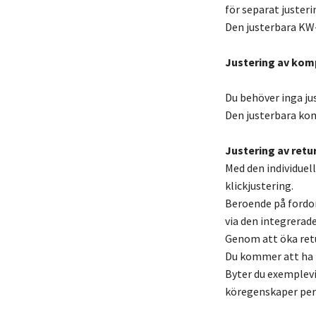
för separat justeri
Den justerbara KW
Justering av kom
Du behöver inga ju
Den justerbara kom
Justering av retur
Med den individuel
klickjustering.
Beroende på fordo
via den integrerade
Genom att öka retu
Du kommer att ha m
Byter du exemplevi
köregenskaper per