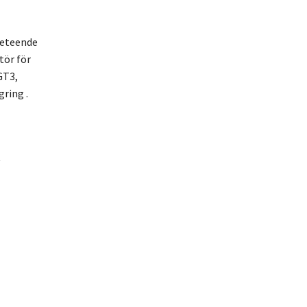
beteende
tör för
GT3,
ring .