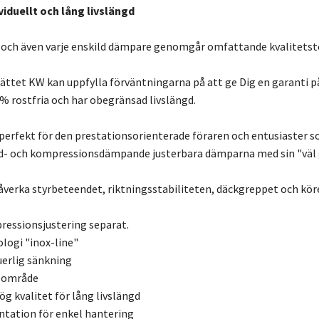
viduellt och lång livslängd
 och även varje enskild dämpare genomgår omfattande kvalitetst
ättet KW kan uppfylla förväntningarna på att ge Dig en garanti på 
 % rostfria och har obegränsad livslängd.
perfekt för den prestationsorienterade föraren och entusiaster som
d- och kompressionsdämpande justerbara dämparna med sin "väl 
 påverka styrbeteendet, riktningsstabiliteten, däckgreppet och k
essionsjustering separat.
ologi "inox-line"
uerlig sänkning
gsområde
 kvalitet för lång livslängd
ation för enkel hantering