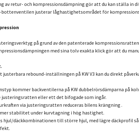
ng av retur- och kompressionsdämpning gör att du kan ställa in ditt
-bottenventilen justerar låghastighetsområdet för kompressionsn
pression
steringsverktyg på grund av den patenterade kompressionsratten 
pressionsdämpningen med sina tolv exakta klick gör att du manu
.
lt justerbara rebound-inställningen på KW V3 kan du direkt påve
nstyp kommer backventilerna på KW dubbelrörsdämparna på kolvs
 justeringsratten eller ett det bifogade som ingår.
rkraften via justeringsratten reduceras bilens krängning .
er stabilitet under kurvtagning i hög hastighet.
s hjul/däckkombinationen till större hjul, med lägre däckprofil
fekt.