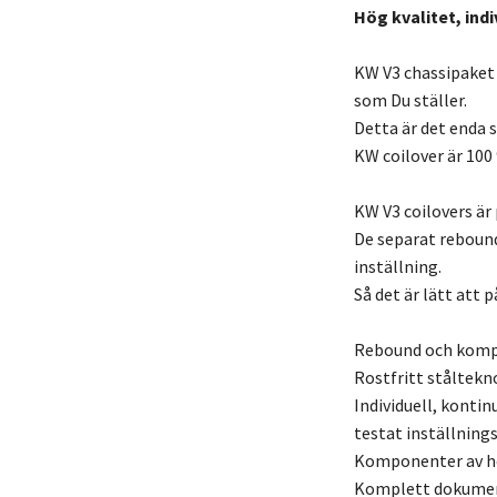
Hög kvalitet, indi
KW V3 chassipaket
som Du ställer.
Detta är det enda s
KW coilover är 100
KW V3 coilovers är 
De separat reboun
inställning.
Så det är lätt att
Rebound och kompr
Rostfritt ståltekn
Individuell, kontin
testat inställnin
Komponenter av hög
Komplett dokument