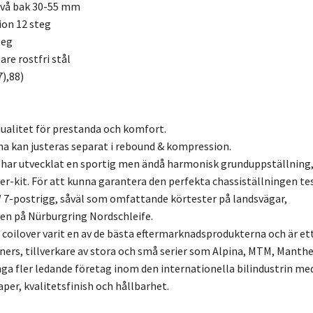
ivå bak 30-55 mm
ion 12 steg
teg
re rostfri stål
7),88)
ualitet för prestanda och komfort.
a kan justeras separat i rebound & kompression.
 har utvecklat en sportig men ändå harmonisk grunduppställning
er-kit. För att kunna garantera den perfekta chassiställningen te
7-postrigg, såväl som omfattande körtester på landsvägar,
en på Nürburgring Nordschleife.
3 coilover varit en av de bästa eftermarknadsprodukterna och är et
uners, tillverkare av stora och små serier som Alpina, MTM, Manthe
a fler ledande företag inom den internationella bilindustrin me
r, kvalitetsfinish och hållbarhet.