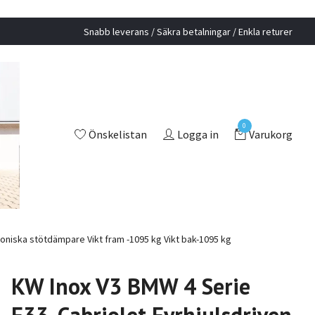
Snabb leverans / Säkra betalningar / Enkla returer
0
Önskelistan
Logga in
Varukorg
oniska stötdämpare Vikt fram -1095 kg Vikt bak-1095 kg
KW Inox V3 BMW 4 Serie