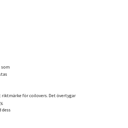
, som
stas
t riktmärke för coilovers. Det övertygar
y,
d dess