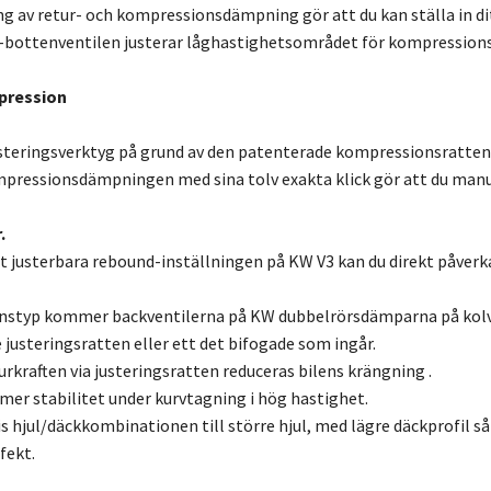
ng av retur- och kompressionsdämpning gör att du kan ställa in ditt
-bottenventilen justerar låghastighetsområdet för kompressionsn
pression
steringsverktyg på grund av den patenterade kompressionsratten 
pressionsdämpningen med sina tolv exakta klick gör att du manu
.
lt justerbara rebound-inställningen på KW V3 kan du direkt påve
nstyp kommer backventilerna på KW dubbelrörsdämparna på kolvs
 justeringsratten eller ett det bifogade som ingår.
rkraften via justeringsratten reduceras bilens krängning .
er stabilitet under kurvtagning i hög hastighet.
s hjul/däckkombinationen till större hjul, med lägre däckprofil
fekt.