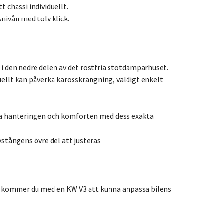
 chassi individuellt.
ivån med tolv klick.
i den nedre delen av det rostfria stötdämparhuset.
ellt kan påverka karosskrängning, väldigt enkelt
rka hanteringen och komforten med dess exakta
tångens övre del att justeras
 så kommer du med en KW V3 att kunna anpassa bilens