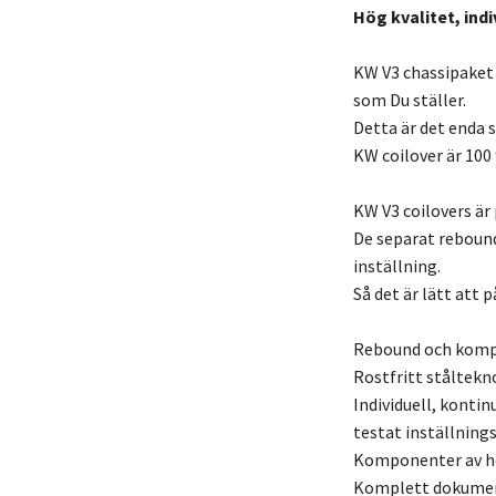
Hög kvalitet, indi
KW V3 chassipaket
som Du ställer.
Detta är det enda s
KW coilover är 100
KW V3 coilovers är 
De separat reboun
inställning.
Så det är lätt att
Rebound och kompr
Rostfritt ståltekn
Individuell, kontin
testat inställnin
Komponenter av hög
Komplett dokument