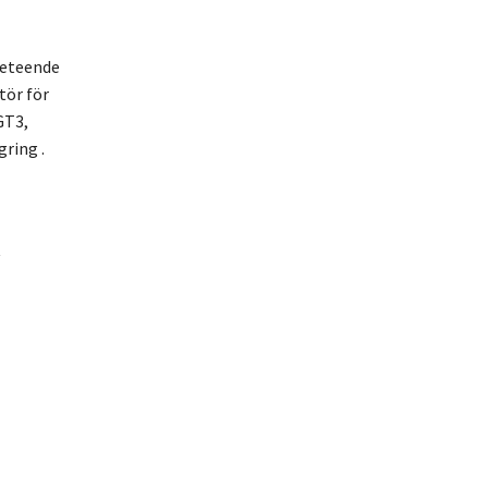
beteende
tör för
GT3,
ring .