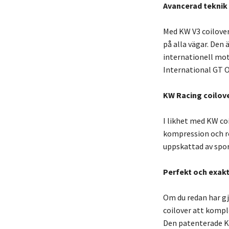
Avancerad teknik 
Med KW V3 coilove
på alla vägar. Den 
internationell mot
International GT O
KW Racing coilov
I likhet med KW c
kompression och r
uppskattad av sport
Perfekt och exakt
Om du redan har gj
coilover att kompl
Den patenterade K