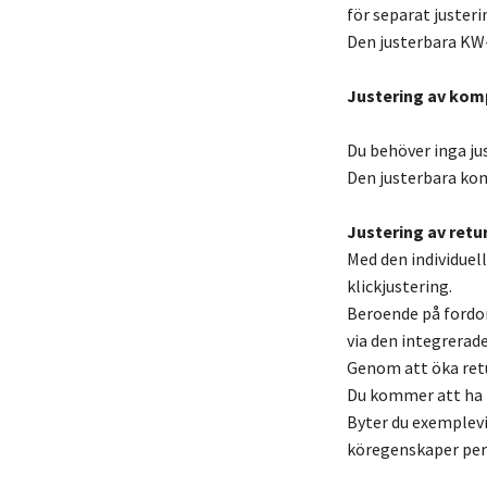
för separat justeri
Den justerbara KW
Justering av kom
Du behöver inga ju
Den justerbara kom
Justering av retur
Med den individuel
klickjustering.
Beroende på fordo
via den integrerade
Genom att öka retu
Du kommer att ha m
Byter du exemplevi
köregenskaper per