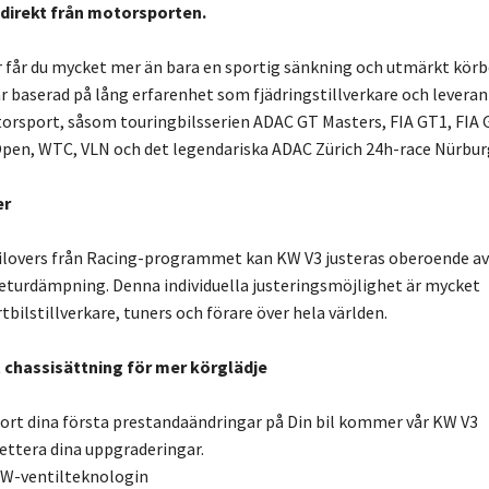
direkt från motorsporten.
r får du mycket mer än bara en sportig sänkning och utmärkt kör
är baserad på lång erfarenhet som fjädringstillverkare och leveran
orsport, såsom touringbilsserien ADAC GT Masters, FIA GT1, FIA 
pen, WTC, VLN och det legendariska ADAC Zürich 24h-race Nürburg
er
oilovers från Racing-programmet kan KW V3 justeras oberoende av
eturdämpning. Denna individuella justeringsmöjlighet är mycket
bilstillverkare, tuners och förare över hela världen.
 chassisättning för mer körglädje
ort dina första prestandaändringar på Din bil kommer vår KW V3
ettera dina uppgraderingar.
W-ventilteknologin