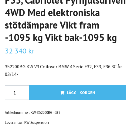
F33, Cabriolet Fyrhjulsdriven
4WD Med elektroniska
stötdämpare Vikt fram
-1095 kg Vikt bak-1095 kg
32 340 kr
352200BG KW V3 Coilover BMW 4 Serie F32, F33, F36 3C År
03/14-
LÄGG I KORGEN
Artikelnummer:
KW-352200BG -537
Leverantör:
KW Suspension