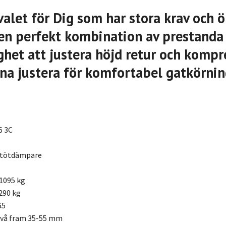
valet för Dig som har stora krav och ö
l en perfekt kombination av prestanda
het att justera höjd retur och kompr
na justera för komfortabel gatkörni
6 3C
stötdämpare
1095 kg
290 kg
65
ivå fram 35-55 mm