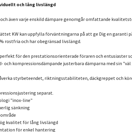
viduellt och lång livslängd
 och även varje enskild dämpare genomgår omfattande kvalitetst
ättet KW kan uppfylla förväntningarna på att ge Dig en garanti på 
 % rostfria och har obegränsad livslängd.
perfekt för den prestationsorienterade föraren och entusiaster som
d- och kompressionsdämpande justerbara dämparna med sin "väl 
 påverka styrbeteendet, riktningsstabiliteten, däckgreppet och k
essionsjustering separat.
ologi "inox-line"
uerlig sänkning
gsområde
 kvalitet för lång livslängd
ation för enkel hantering