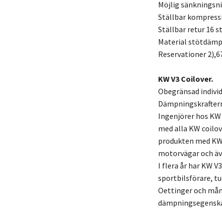
Möjlig sänkningsn
Ställbar kompress
Ställbar retur 16 s
Material stötdämpa
Reservationer 2),6
KW V3 Coilover.
Obegränsad individ
Dämpningskraftern
Ingenjörer hos KW
med alla KW coilov
produkten med KW 
motorvägar och äv
I flera år har KW V
sportbilsförare, t
Oettinger och mång
dämpningsegenskape