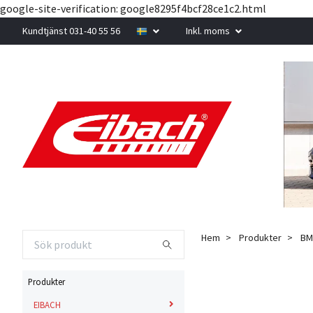
google-site-verification: google8295f4bcf28ce1c2.html
Kundtjänst 031-40 55 56
Inkl. moms
Hem
Produkter
B
Produkter
EIBACH