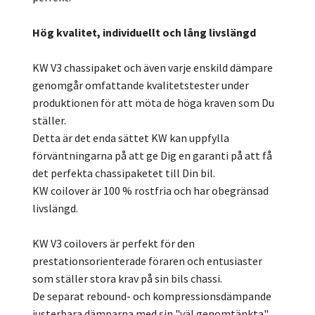
Hög kvalitet, individuellt och lång livslängd
KW V3 chassipaket och även varje enskild dämpare
genomgår omfattande kvalitetstester under
produktionen för att möta de höga kraven som Du
ställer.
Detta är det enda sättet KW kan uppfylla
förväntningarna på att ge Dig en garanti på att få
det perfekta chassipaketet till Din bil.
KW coilover är 100 % rostfria och har obegränsad
livslängd.
KW V3 coilovers är perfekt för den
prestationsorienterade föraren och entusiaster
som ställer stora krav på sin bils chassi.
De separat rebound- och kompressionsdämpande
justerbara dämparna med sin "väl genomtänkta"