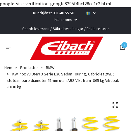
google-site-verification: google8295f4bcf28ce1c2.html
Kundtjänst 031-40 55 56
Inkl. moms
Snabb leverans / Säkra betalningar / Enkla returer
0
Hem
Produkter
BMW
KW Inox V3 BMW 3 Serie E30 Sedan Touring, Cabriolet 2WD;
stötdämpare diameter 51mm utan ABS Vikt fram -865 kg Vikt bak
-1030 kg