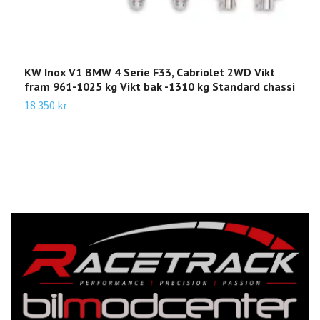
KW Inox V1 BMW 4 Serie F33, Cabriolet 2WD Vikt
K
fram 961-1025 kg Vikt bak -1310 kg Standard chassi
9
18 350 kr
2