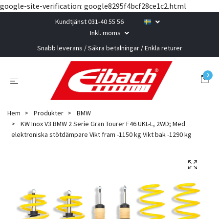
google-site-verification: google8295f4bcf28ce1c2.html
Kundtjänst 031-40 55 56
Inkl. moms
Snabb leverans / Säkra betalningar / Enkla returer
0
Hem
Produkter
BMW
KW Inox V3 BMW 2 Serie Gran Tourer F46 UKL-L, 2WD; Med
elektroniska stötdämpare Vikt fram -1150 kg Vikt bak -1290 kg