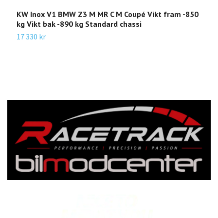
KW Inox V1 BMW Z3 M MR C M Coupé Vikt fram -850
K
kg Vikt bak -890 kg Standard chassi
3
-
17 330 kr
1