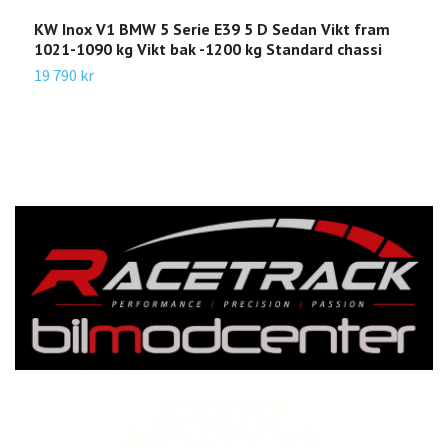
KW Inox V1 BMW 5 Serie E39 5 D Sedan Vikt fram
K
1021-1090 kg Vikt bak -1200 kg Standard chassi
n
S
19 790 kr
1