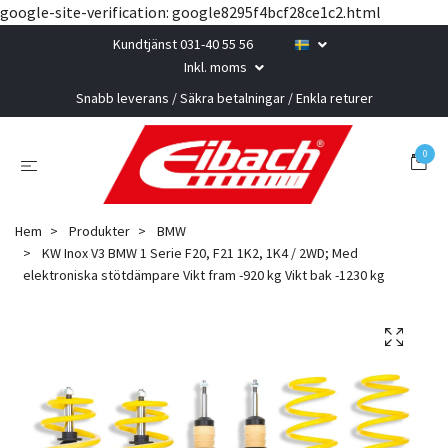
google-site-verification: google8295f4bcf28ce1c2.html
Kundtjänst 031-40 55 56
Inkl. moms
Snabb leverans / Säkra betalningar / Enkla returer
0
Hem
Produkter
BMW
KW Inox V3 BMW 1 Serie F20, F21 1K2, 1K4 / 2WD; Med
elektroniska stötdämpare Vikt fram -920 kg Vikt bak -1230 kg