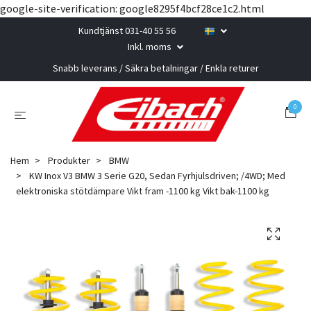
google-site-verification: google8295f4bcf28ce1c2.html
Kundtjänst 031-40 55 56
Inkl. moms
Snabb leverans / Säkra betalningar / Enkla returer
0
Hem
Produkter
BMW
KW Inox V3 BMW 3 Serie G20, Sedan Fyrhjulsdriven; /4WD; Med
elektroniska stötdämpare Vikt fram -1100 kg Vikt bak-1100 kg