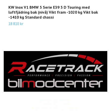
KW Inox V1 BMW 5 Serie E39 5 D Touring med
K
luftfjädring bak (nivå) Vikt fram -1020 kg Vikt bak
1
-1410 kg Standard chassi
2
18 810 kr