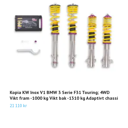
Kopia KW Inox V1 BMW 3 Serie F31 Touring; 4WD
E
Vikt fram -1000 kg Vikt bak -1310 kg Adaptivt chassi
Å
1
21 110 kr
1