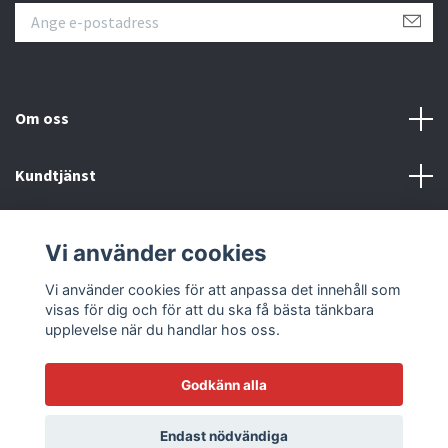
Om oss
Kundtjänst
Läs mer
Vi använder cookies
Sociala medier
Vi använder cookies för att anpassa det innehåll som
visas för dig och för att du ska få bästa tänkbara
upplevelse när du handlar hos oss.
Godkänn alla
© 2026 Racetrack by Bilmodecenter - EST 1979
Endast nödvändiga