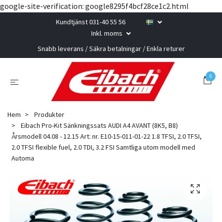
google-site-verification: google8295f4bcf28ce1c2.html
Kundtjänst 031-40 55 56
Inkl. moms
Snabb leverans / Säkra betalningar / Enkla returer
0
Hem
Produkter
Eibach Pro-Kit Sänkningssats AUDI A4 AVANT (8K5, B8)
Årsmodell 04.08 - 12.15 Art: nr. E10-15-011-01-22 1.8 TFSI, 2.0 TFSI,
2.0 TFSI flexible fuel, 2.0 TDI, 3.2 FSI Samtliga utom modell med
Automa