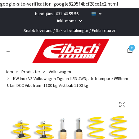
google-site-verification: google8295f4bcf28ce1c2.html
Kundtjänst 031-40 55 56
Inkl. moms
Snabb leverans / Säkra betalningar / Enkla returer
0
Hem
Produkter
Volkswagen
KW Inox V3 Volkswagen Tiguan II 5N 4WD; stötdämpare Ø55mm
Utan DCC Vikt fram -1100 kg Vikt bak-1100 kg