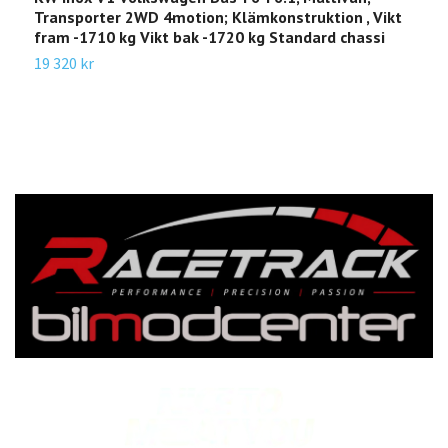
Transporter 2WD 4motion; Klämkonstruktion , Vikt
2
fram -1710 kg Vikt bak -1720 kg Standard chassi
3
19 320 kr