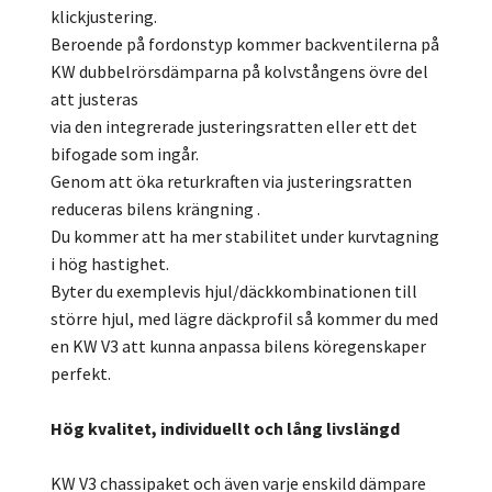
klickjustering.
Beroende på fordonstyp kommer backventilerna på
KW dubbelrörsdämparna på kolvstångens övre del
att justeras
via den integrerade justeringsratten eller ett det
bifogade som ingår.
Genom att öka returkraften via justeringsratten
reduceras bilens krängning .
Du kommer att ha mer stabilitet under kurvtagning
i hög hastighet.
Byter du exemplevis hjul/däckkombinationen till
större hjul, med lägre däckprofil så kommer du med
en KW V3 att kunna anpassa bilens köregenskaper
perfekt.
Hög kvalitet, individuellt och lång livslängd
KW V3 chassipaket och även varje enskild dämpare