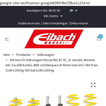
google-site-verification: google8295f4bcf28ce1c2.html
Kundtjänst 031-40 55 56
Inkl. moms
Snabb leverans / Säkra betalningar / Enkla returer
0
Hem
Produkter
Volkswagen
KW Inox V3 Volkswagen Passat B6, B7 3C, 3c Variant; 4motion
inkl. Facelift Kombi; 4WD stötdämpare Ø 55mm Utan DCC Vikt fram
1106-1180 kg Vikt bak1106-1180 kg