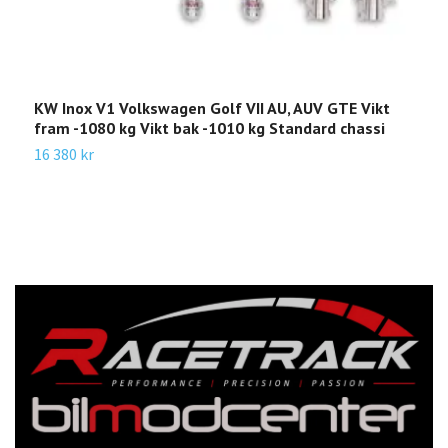
KW Inox V1 Volkswagen Golf VII AU, AUV GTE Vikt
K
fram -1080 kg Vikt bak -1010 kg Standard chassi
-
16 380 kr
1