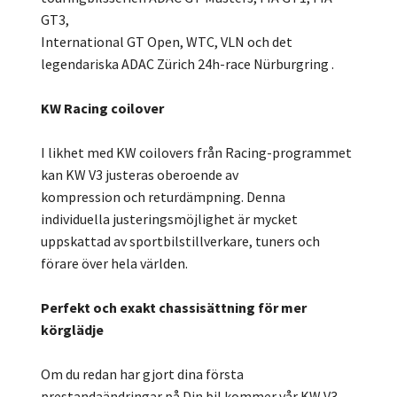
GT3,
International GT Open, WTC, VLN och det
legendariska ADAC Zürich 24h-race Nürburgring .
KW Racing coilover
I likhet med KW coilovers från Racing-programmet
kan KW V3 justeras oberoende av
kompression och returdämpning. Denna
individuella justeringsmöjlighet är mycket
uppskattad av sportbilstillverkare, tuners och
förare över hela världen.
Perfekt och exakt chassisättning för mer
körglädje
Om du redan har gjort dina första
prestandaändringar på Din bil kommer vår KW V3