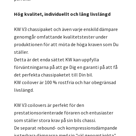
Hög kvalitet, individuellt och lång livslängd
KW V3 chassipaket och även varje enskild dämpare
genomgår omfattande kvalitetstester under
produktionen för att möta de höga kraven som Du
ställer.
Detta är det enda sättet KW kan uppfylla
förväntningarna på att ge Dig en garanti på att få
det perfekta chassipaketet till Din bil.
KW coilover är 100 % rostfria och har obegränsad
livslängd.
KW V3 coilovers är perfekt för den
prestationsorienterade föraren och entusiaster
som ställer stora krav på sin bils chassi.
De separat rebound- och kompressionsdämpande
justerbara dämparna med sin "väl genomtänkta"