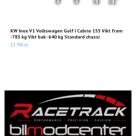
KW Inox V1 Volkswagen Golf I Cabrio 155 Vikt fram
K
-785 kg Vikt bak -640 kg Standard chassi
4
k
13 790 kr
1