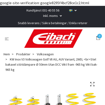
google-site-verification: google8295f4bcf28ce1c2.html
Kundtjänst 031-40 55 56
Inkl. moms
Snabb leverans / Säkra betalningar / Enkla returer
0
Hem
Produkter
Volkswagen
KW Inox V3 Volkswagen Golf VII AU, AUV Variant; 2WD; <br>Stel
bakaxel stötdämpare Ø 50mm Utan DCC Vikt fram -965 kg Vikt bak-
965 kg