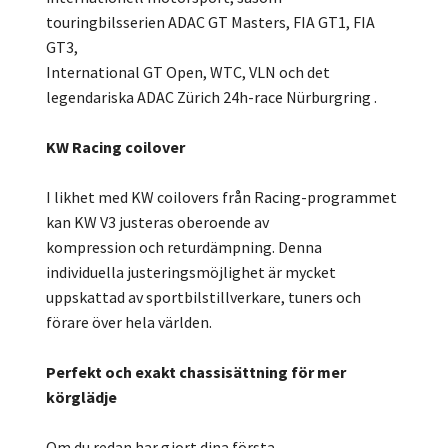
touringbilsserien ADAC GT Masters, FIA GT1, FIA
GT3,
International GT Open, WTC, VLN och det
legendariska ADAC Zürich 24h-race Nürburgring .
KW Racing coilover
I likhet med KW coilovers från Racing-programmet
kan KW V3 justeras oberoende av
kompression och returdämpning. Denna
individuella justeringsmöjlighet är mycket
uppskattad av sportbilstillverkare, tuners och
förare över hela världen.
Perfekt och exakt chassisättning för mer
körglädje
Om du redan har gjort dina första