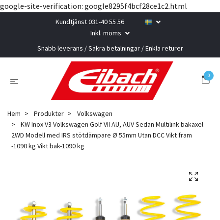
google-site-verification: google8295f4bcf28ce1c2.html
Kundtjänst 031-40 55 56
Inkl. moms
Snabb leverans / Säkra betalningar / Enkla returer
0
Hem
Produkter
Volkswagen
KW Inox V3 Volkswagen Golf VII AU, AUV Sedan Multilink bakaxel
2WD Modell med IRS stötdämpare Ø 55mm Utan DCC Vikt fram
-1090 kg Vikt bak-1090 kg