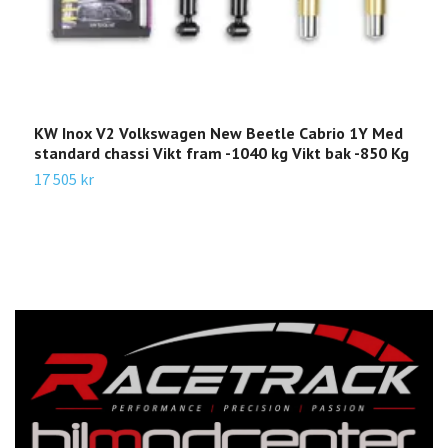
KW Inox V2 Volkswagen New Beetle Cabrio 1Y Med
K
standard chassi Vikt fram -1040 kg Vikt bak -850 Kg
M
17 505 kr
2