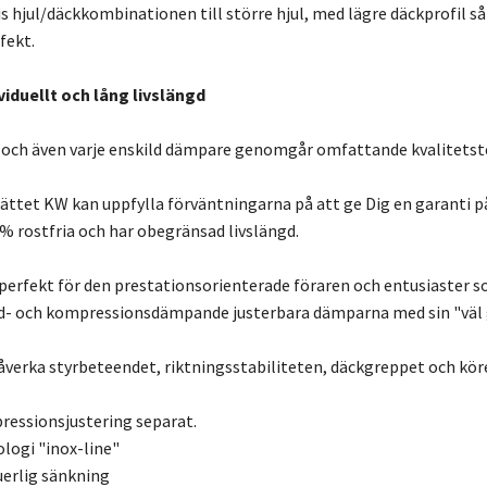
s hjul/däckkombinationen till större hjul, med lägre däckprofil
fekt.
viduellt och lång livslängd
 och även varje enskild dämpare genomgår omfattande kvalitetst
ättet KW kan uppfylla förväntningarna på att ge Dig en garanti på 
 % rostfria och har obegränsad livslängd.
perfekt för den prestationsorienterade föraren och entusiaster som
d- och kompressionsdämpande justerbara dämparna med sin "väl 
 påverka styrbeteendet, riktningsstabiliteten, däckgreppet och k
essionsjustering separat.
ologi "inox-line"
uerlig sänkning