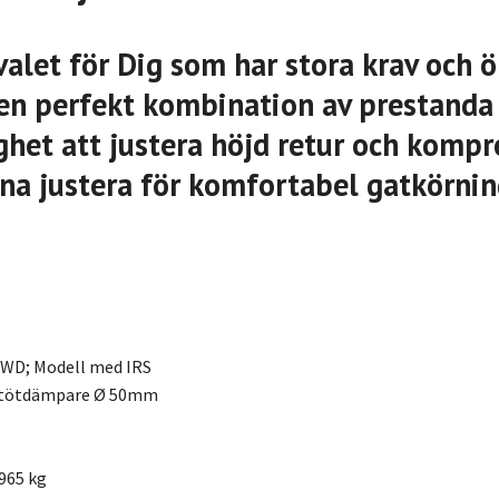
valet för Dig som har stora krav och ö
l en perfekt kombination av prestanda
het att justera höjd retur och kompr
na justera för komfortabel gatkörni
2WD; Modell med IRS
stötdämpare Ø 50mm
965 kg