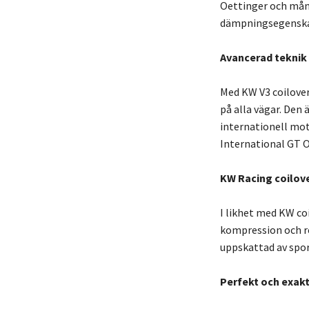
Oettinger och mång
dämpningsegenskape
Avancerad teknik 
Med KW V3 coilove
på alla vägar. Den 
internationell mot
International GT O
KW Racing coilov
I likhet med KW c
kompression och r
uppskattad av sport
Perfekt och exakt