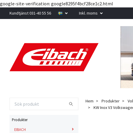
google-site-verification: google8295f4bcf28ce1c2.html
Kundtjänst 031-40 55 56
Inkl. moms
Hem
Produkter
Vo
KW Inox V3 Volkswagen 
Produkter
EIBACH