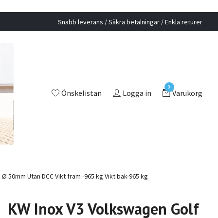
Snabb leverans / Säkra betalningar / Enkla returer
0
Önskelistan
Logga in
Varukorg
 Ø 50mm Utan DCC Vikt fram -965 kg Vikt bak-965 kg
KW Inox V3 Volkswagen Golf