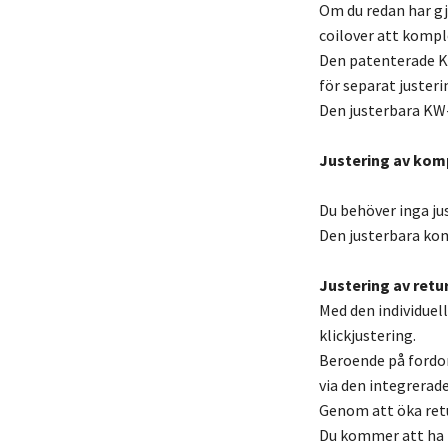
Om du redan har gj
coilover att kompl
Den patenterade K
för separat justeri
Den justerbara KW
Justering av kom
Du behöver inga ju
Den justerbara kom
Justering av retur
Med den individuel
klickjustering.
Beroende på fordo
via den integrerade
Genom att öka retu
Du kommer att ha m