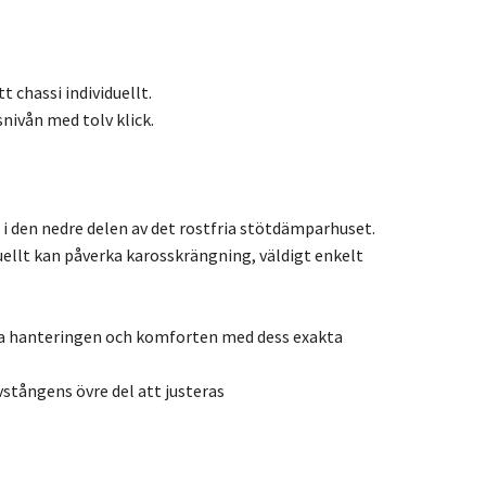
 chassi individuellt.
ivån med tolv klick.
i den nedre delen av det rostfria stötdämparhuset.
ellt kan påverka karosskrängning, väldigt enkelt
rka hanteringen och komforten med dess exakta
tångens övre del att justeras