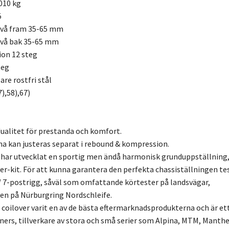
010 kg
5
ivå fram 35-65 mm
ivå bak 35-65 mm
ion 12 steg
teg
re rostfri stål
),58),67)
ualitet för prestanda och komfort.
a kan justeras separat i rebound & kompression.
 har utvecklat en sportig men ändå harmonisk grunduppställning
er-kit. För att kunna garantera den perfekta chassiställningen te
7-postrigg, såväl som omfattande körtester på landsvägar,
en på Nürburgring Nordschleife.
3 coilover varit en av de bästa eftermarknadsprodukterna och är et
uners, tillverkare av stora och små serier som Alpina, MTM, Manthe