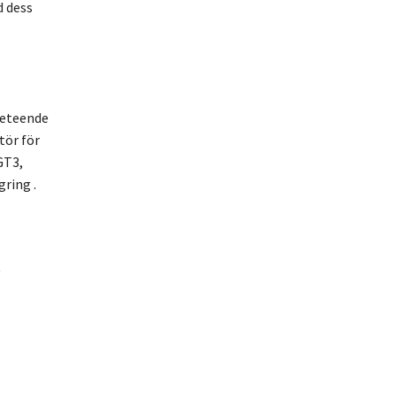
d dess
beteende
tör för
GT3,
ring .