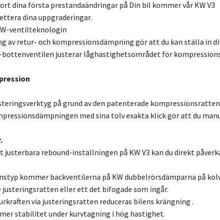
ort dina första prestandaändringar på Din bil kommer vår KW V3
ettera dina uppgraderingar.
W-ventilteknologin
ng av retur- och kompressionsdämpning gör att du kan ställa in ditt
-bottenventilen justerar låghastighetsområdet för kompressionsn
pression
steringsverktyg på grund av den patenterade kompressionsratten 
pressionsdämpningen med sina tolv exakta klick gör att du manu
.
lt justerbara rebound-inställningen på KW V3 kan du direkt påve
nstyp kommer backventilerna på KW dubbelrörsdämparna på kolvs
 justeringsratten eller ett det bifogade som ingår.
rkraften via justeringsratten reduceras bilens krängning .
er stabilitet under kurvtagning i hög hastighet.