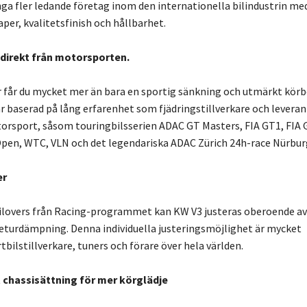
a fler ledande företag inom den internationella bilindustrin me
r, kvalitetsfinish och hållbarhet.
direkt från motorsporten.
r får du mycket mer än bara en sportig sänkning och utmärkt kör
är baserad på lång erfarenhet som fjädringstillverkare och leveran
orsport, såsom touringbilsserien ADAC GT Masters, FIA GT1, FIA 
pen, WTC, VLN och det legendariska ADAC Zürich 24h-race Nürburg
er
oilovers från Racing-programmet kan KW V3 justeras oberoende av
eturdämpning. Denna individuella justeringsmöjlighet är mycket
bilstillverkare, tuners och förare över hela världen.
 chassisättning för mer körglädje