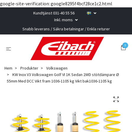
google-site-verification: google8295f4bcf28ce1c2.html
Kundtjänst 031-40 55 56
Inkl. moms
Snabb leverans / Säkra betalningar / Enkla returer
0
Hem
Produkter
Volkswagen
KW Inox V3 Volkswagen Golf VI 1K Sedan 2WD stötdämpare Ø
55mm Med DCC Vikt fram 1036-1105 kg Vikt bak1036-1105 kg