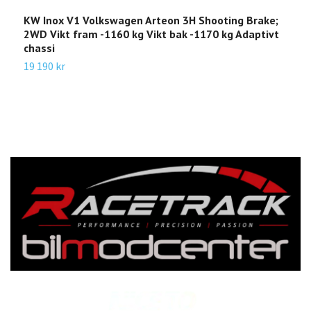
KW Inox V1 Volkswagen Arteon 3H Shooting Brake;
K
2WD Vikt fram -1160 kg Vikt bak -1170 kg Adaptivt
5
chassi
b
19 190 kr
2