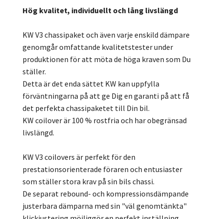
Hög kvalitet, individuellt och lång livslängd
KW V3 chassipaket och även varje enskild dämpare
genomgår omfattande kvalitetstester under
produktionen för att möta de höga kraven som Du
ställer.
Detta är det enda sättet KW kan uppfylla
förväntningarna på att ge Dig en garanti på att få
det perfekta chassipaketet till Din bil.
KW coilover är 100 % rostfria och har obegränsad
livslängd.
KW V3 coilovers är perfekt för den
prestationsorienterade föraren och entusiaster
som ställer stora krav på sin bils chassi.
De separat rebound- och kompressionsdämpande
justerbara dämparna med sin "väl genomtänkta"
klickjustering möjliggör en perfekt inställning.