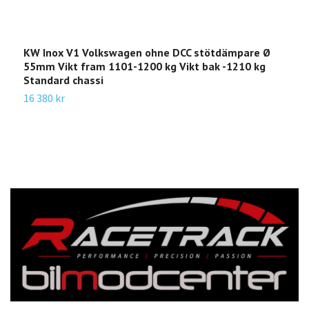
KW Inox V1 Volkswagen ohne DCC stötdämpare Ø
K
55mm Vikt fram 1101-1200 kg Vikt bak -1210 kg
4
Standard chassi
s
k
16 380 kr
3