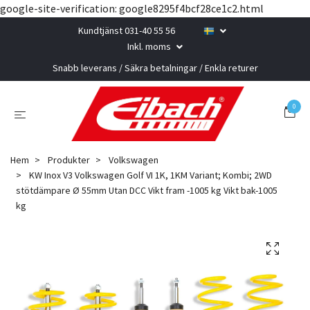
google-site-verification: google8295f4bcf28ce1c2.html
Kundtjänst 031-40 55 56
Inkl. moms
Snabb leverans / Säkra betalningar / Enkla returer
0
Hem
Produkter
Volkswagen
KW Inox V3 Volkswagen Golf VI 1K, 1KM Variant; Kombi; 2WD
stötdämpare Ø 55mm Utan DCC Vikt fram -1005 kg Vikt bak-1005
kg