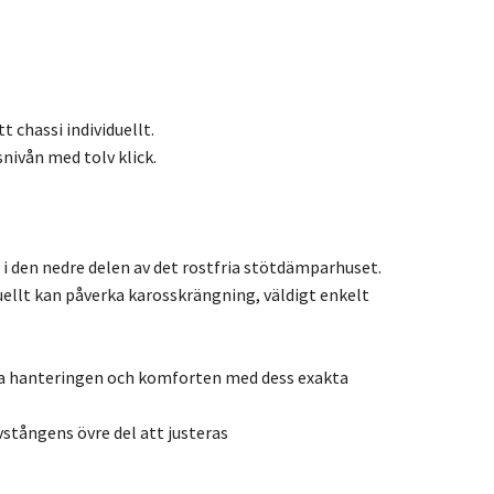
 chassi individuellt.
ivån med tolv klick.
i den nedre delen av det rostfria stötdämparhuset.
ellt kan påverka karosskrängning, väldigt enkelt
rka hanteringen och komforten med dess exakta
tångens övre del att justeras