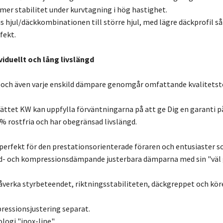
er stabilitet under kurvtagning i hög hastighet.
s hjul/däckkombinationen till större hjul, med lägre däckprofil
fekt.
viduellt och lång livslängd
 och även varje enskild dämpare genomgår omfattande kvalitetst
ättet KW kan uppfylla förväntningarna på att ge Dig en garanti på 
 % rostfria och har obegränsad livslängd.
perfekt för den prestationsorienterade föraren och entusiaster som
d- och kompressionsdämpande justerbara dämparna med sin "väl 
 påverka styrbeteendet, riktningsstabiliteten, däckgreppet och k
essionsjustering separat.
ologi "inox-line"