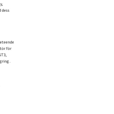
y,
d dess
beteende
tör för
GT3,
ring .