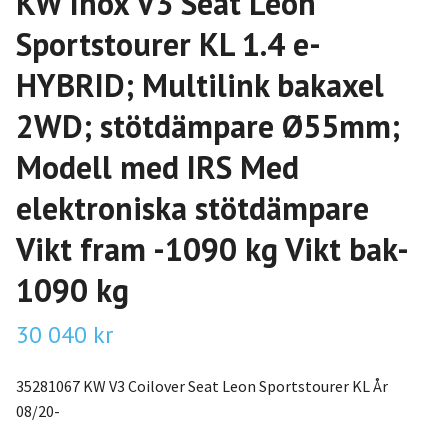
KW Inox V3 Seat Leon
Sportstourer KL 1.4 e-
HYBRID; Multilink bakaxel
2WD; stötdämpare Ø55mm;
Modell med IRS Med
elektroniska stötdämpare
Vikt fram -1090 kg Vikt bak-
1090 kg
30 040 kr
35281067 KW V3 Coilover Seat Leon Sportstourer KL År
08/20-