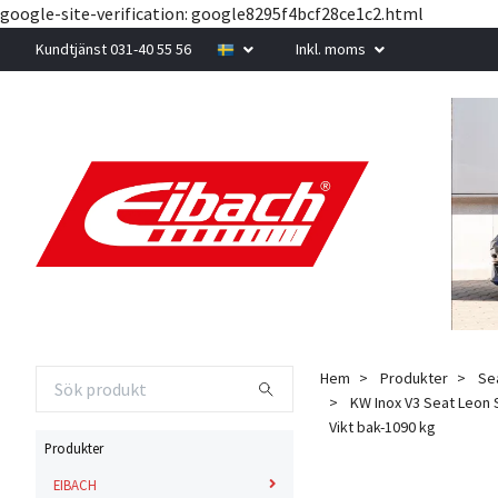
google-site-verification: google8295f4bcf28ce1c2.html
Kundtjänst 031-40 55 56
Inkl. moms
Hem
Produkter
Se
KW Inox V3 Seat Leon 
Vikt bak-1090 kg
Produkter
EIBACH