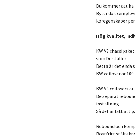
Du kommer att ha m
Byter du exemplevi
köregenskaper per
Hög kvalitet, indi
KW V3 chassipaket
som Du ställer.
Detta är det enda s
KW coilover är 100
KW V3 coilovers är 
De separat reboun
inställning.
Så det är lätt att
Rebound och kompr
Rostfritt ståltekn