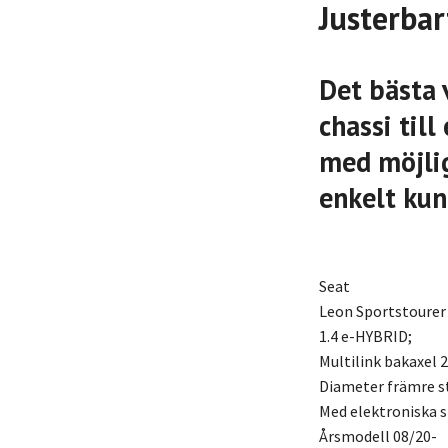
Justerbar
Det bästa 
chassi til
med möjlig
enkelt kun
Seat
Leon Sportstourer
1.4 e-HYBRID;
Multilink bakaxel 
Diameter främre 
Med elektroniska 
Årsmodell 08/20-