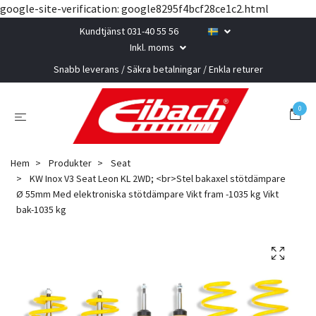
google-site-verification: google8295f4bcf28ce1c2.html
Kundtjänst 031-40 55 56
Inkl. moms
Snabb leverans / Säkra betalningar / Enkla returer
0
Hem
Produkter
Seat
KW Inox V3 Seat Leon KL 2WD; <br>Stel bakaxel stötdämpare
Ø 55mm Med elektroniska stötdämpare Vikt fram -1035 kg Vikt
bak-1035 kg