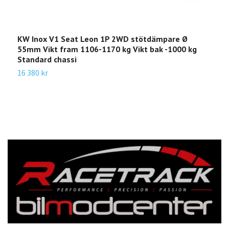
KW Inox V1 Seat Leon 1P 2WD stötdämpare Ø
K
55mm Vikt fram 1106-1170 kg Vikt bak -1000 kg
3
Standard chassi
A
16 380 kr
1