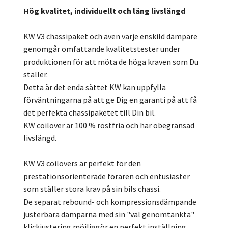
Hög kvalitet, individuellt och lång livslängd
KW V3 chassipaket och även varje enskild dämpare
genomgår omfattande kvalitetstester under
produktionen för att möta de höga kraven som Du
ställer.
Detta är det enda sättet KW kan uppfylla
förväntningarna på att ge Dig en garanti på att få
det perfekta chassipaketet till Din bil.
KW coilover är 100 % rostfria och har obegränsad
livslängd.
KW V3 coilovers är perfekt för den
prestationsorienterade föraren och entusiaster
som ställer stora krav på sin bils chassi.
De separat rebound- och kompressionsdämpande
justerbara dämparna med sin "väl genomtänkta"
klickjustering möjliggör en perfekt inställning.