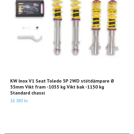
KW Inox V1 Seat Toledo 5P 2WD stötdämpare Ø
K
55mm Vikt fram -1035 kg Vikt bak -1150 kg
5
Standard chassi
S
16 380 kr
1