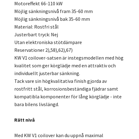
Motoreffekt 66-110 kW
Möjlig sänkningsnivå fram 35-60 mm
Möjlig sänkningsnivå bak 35-60 mm
Material: Rostfri stål
Justerbart tryck: Nej
Utan elektroniska stötdämpare
Reservationer 2),58),62),67)
KW V1 coilover-satsen är instegsmodellen med hög
kvalitet som ger körglädje med en attraktiv och
individuellt justerbar sänkning.
Tack vare sin högkvalitativa finish gjorda av
rostfritt stål, korrosionsbeständiga fjädrar samt
kompatibla komponenter för lång körglädje - inte
bara bilens livslängd.
Rätt nivå
Med KW V1 coilover kan du uppnå maximal