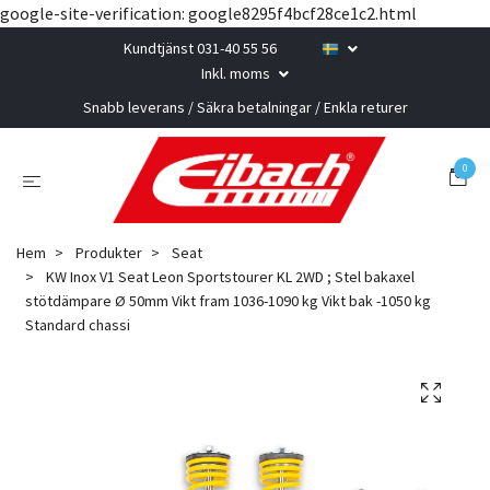
google-site-verification: google8295f4bcf28ce1c2.html
Kundtjänst 031-40 55 56
Inkl. moms
Snabb leverans / Säkra betalningar / Enkla returer
0
Hem
Produkter
Seat
KW Inox V1 Seat Leon Sportstourer KL 2WD ; Stel bakaxel
stötdämpare Ø 50mm Vikt fram 1036-1090 kg Vikt bak -1050 kg
Standard chassi