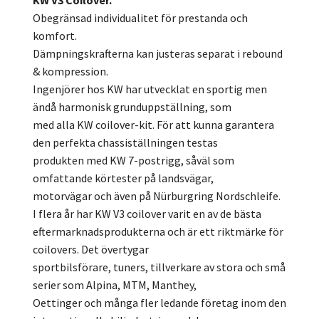
KW V3 Coilover.
Obegränsad individualitet för prestanda och
komfort.
Dämpningskrafterna kan justeras separat i rebound
& kompression.
Ingenjörer hos KW har utvecklat en sportig men
ändå harmonisk grunduppställning, som
med alla KW coilover-kit. För att kunna garantera
den perfekta chassiställningen testas
produkten med KW 7-postrigg, såväl som
omfattande körtester på landsvägar,
motorvägar och även på Nürburgring Nordschleife.
I flera år har KW V3 coilover varit en av de bästa
eftermarknadsprodukterna och är ett riktmärke för
coilovers. Det övertygar
sportbilsförare, tuners, tillverkare av stora och små
serier som Alpina, MTM, Manthey,
Oettinger och många fler ledande företag inom den