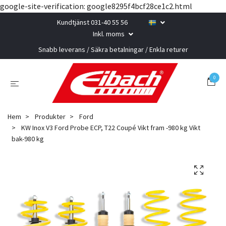
google-site-verification: google8295f4bcf28ce1c2.html
Kundtjänst 031-40 55 56
Inkl. moms
Snabb leverans / Säkra betalningar / Enkla returer
0
Hem
Produkter
Ford
KW Inox V3 Ford Probe ECP, T22 Coupé Vikt fram -980 kg Vikt
bak-980 kg