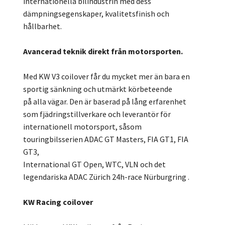
internationella bilindustrin med dess
dämpningsegenskaper, kvalitetsfinish och
hållbarhet.
Avancerad teknik direkt från motorsporten.
Med KW V3 coilover får du mycket mer än bara en
sportig sänkning och utmärkt körbeteende
på alla vägar. Den är baserad på lång erfarenhet
som fjädringstillverkare och leverantör för
internationell motorsport, såsom
touringbilsserien ADAC GT Masters, FIA GT1, FIA
GT3,
International GT Open, WTC, VLN och det
legendariska ADAC Zürich 24h-race Nürburgring .
KW Racing coilover