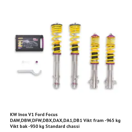
KW Inox V1 Ford Focus
K
DAW,DBW,DFW,DBX,DAX,DA1,DB1 Vikt fram -965 kg
b
Vikt bak -930 kg Standard chassi
1